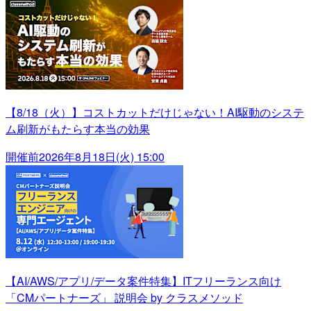
【8/18（火）】コストカットだけじゃない！AI駆動のシステ
ム刷新がもたらす本当の効果
開催前
2026年8月18日(火) 15:00
【AI/AWS/アプリ/データ案件特集】ITフリーランス向け
「CMパートナーズ」 説明会 by クラスメソッド