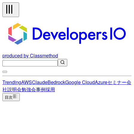
produced by Classmethod
Trending
AWS
Claude
Bedrock
Google Cloud
Azure
セミナー
会
社説明会
勉強会
事例
採用
目次