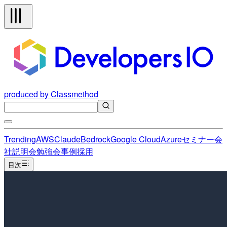
produced by Classmethod
Trending
AWS
Claude
Bedrock
Google Cloud
Azure
セミナー
会
社説明会
勉強会
事例
採用
目次