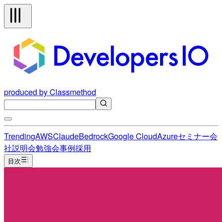
produced by Classmethod
Trending
AWS
Claude
Bedrock
Google Cloud
Azure
セミナー
会
社説明会
勉強会
事例
採用
目次