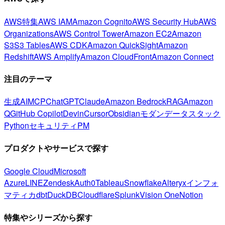
AWS特集
AWS IAM
Amazon Cognito
AWS Security Hub
AWS
Organizations
AWS Control Tower
Amazon EC2
Amazon
S3
S3 Tables
AWS CDK
Amazon QuickSight
Amazon
Redshift
AWS Amplify
Amazon CloudFront
Amazon Connect
注目のテーマ
生成AI
MCP
ChatGPT
Claude
Amazon Bedrock
RAG
Amazon
Q
GitHub Copilot
Devin
Cursor
Obsidian
モダンデータスタック
Python
セキュリティ
PM
プロダクトやサービスで探す
Google Cloud
Microsoft
Azure
LINE
Zendesk
Auth0
Tableau
Snowflake
Alteryx
インフォ
マティカ
dbt
DuckDB
Cloudflare
Splunk
Vision One
Notion
特集やシリーズから探す