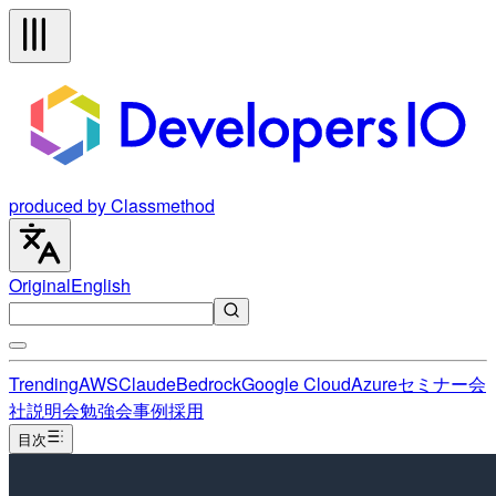
produced by Classmethod
Original
English
Trending
AWS
Claude
Bedrock
Google Cloud
Azure
セミナー
会
社説明会
勉強会
事例
採用
目次