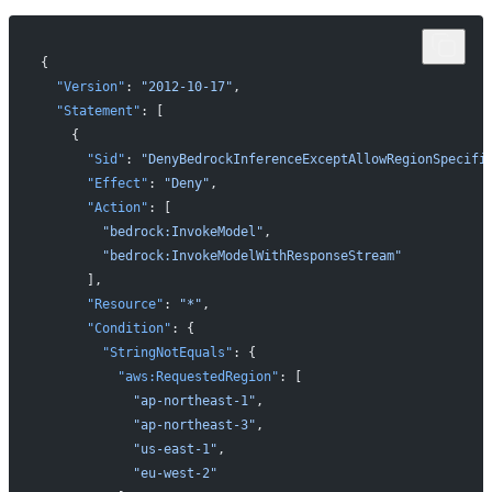
{
  "Version"
: 
"2012-10-17"
,
  "Statement"
: [
    {
      "Sid"
: 
"DenyBedrockInferenceExceptAllowRegionSpecifi
      "Effect"
: 
"Deny"
,
      "Action"
: [
        "bedrock:InvokeModel"
,
        "bedrock:InvokeModelWithResponseStream"
      ],
      "Resource"
: 
"*"
,
      "Condition"
: {
        "StringNotEquals"
: {
          "aws:RequestedRegion"
: [
            "ap-northeast-1"
,
            "ap-northeast-3"
,
            "us-east-1"
,
            "eu-west-2"