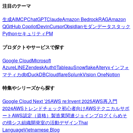
注目のテーマ
生成AI
MCP
ChatGPT
Claude
Amazon Bedrock
RAG
Amazon
Q
GitHub Copilot
Devin
Cursor
Obsidian
モダンデータスタック
Python
セキュリティ
PM
プロダクトやサービスで探す
Google Cloud
Microsoft
Azure
LINE
Zendesk
Auth0
Tableau
Snowflake
Alteryx
インフォ
マティカ
dbt
DuckDB
Cloudflare
Splunk
Vision One
Notion
特集やシリーズから探す
Google Cloud Next ’25
AWS re:Invent 2025
AWS再入門
2024
AWSトレンドチェック
初心者向け
AWSテクニカルサポ
ート
AWS認定（資格）
製造業関連
ジョインブログ
くらめそ
の情シス
組織開発室の活動
デザイン
Thai
Language
Vietnamese Blog