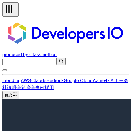
produced by Classmethod
Trending
AWS
Claude
Bedrock
Google Cloud
Azure
セミナー
会
社説明会
勉強会
事例
採用
目次