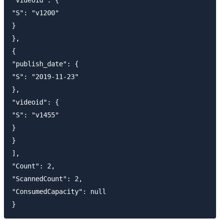
"S": "v1200"

}

},

{

"publish_date": {

"S": "2019-11-23"

},

"videoid": {

"S": "v1455"

}

}

],

"Count": 2,

"ScannedCount": 2,

"ConsumedCapacity": null
