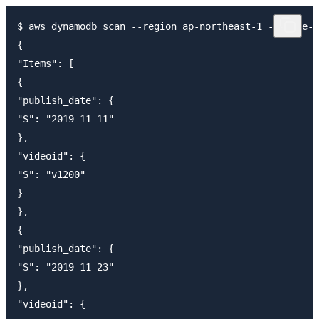
$ aws dynamodb scan --region ap-northeast-1 --table-n
{

"Items": [

{

"publish_date": {

"S": "2019-11-11"

},

"videoid": {

"S": "v1200"

}

},

{

"publish_date": {

"S": "2019-11-23"

},

"videoid": {
