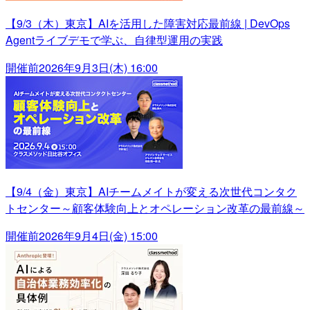
【9/3（木）東京】AIを活用した障害対応最前線 | DevOps
Agentライブデモで学ぶ、自律型運用の実践
開催前
2026年9月3日(木) 16:00
【9/4（金）東京】AIチームメイトが変える次世代コンタク
トセンター～顧客体験向上とオペレーション改革の最前線～
開催前
2026年9月4日(金) 15:00