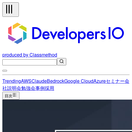
produced by Classmethod
Trending
AWS
Claude
Bedrock
Google Cloud
Azure
セミナー
会
社説明会
勉強会
事例
採用
目次