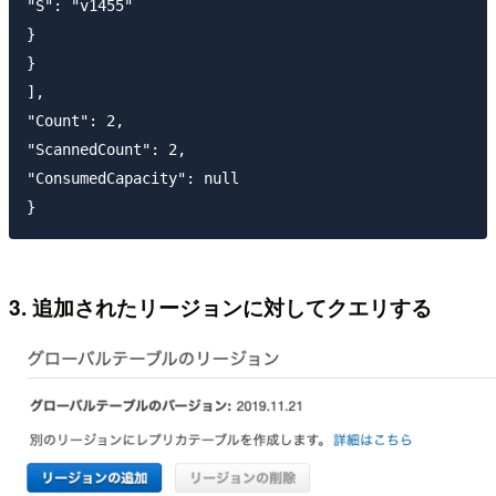
"S": "v1455"

}

}

],

"Count": 2,

"ScannedCount": 2,

"ConsumedCapacity": null

3. 追加されたリージョンに対してクエリする