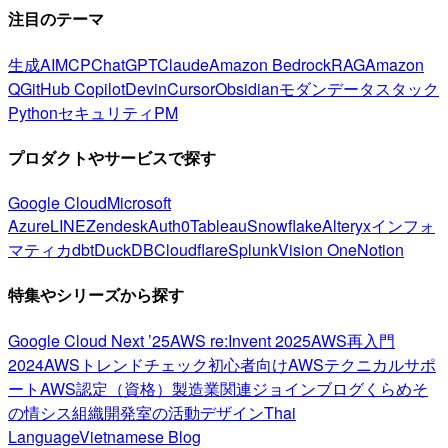
注目のテーマ
生成AI
MCP
ChatGPT
Claude
Amazon Bedrock
RAG
Amazon
Q
GitHub Copilot
Devin
Cursor
Obsidian
モダンデータスタック
Python
セキュリティ
PM
プロダクトやサービスで探す
Google Cloud
Microsoft
Azure
LINE
Zendesk
Auth0
Tableau
Snowflake
Alteryx
インフォ
マティカ
dbt
DuckDB
Cloudflare
Splunk
Vision One
Notion
特集やシリーズから探す
Google Cloud Next ’25
AWS re:Invent 2025
AWS再入門
2024
AWSトレンドチェック
初心者向け
AWSテクニカルサポ
ート
AWS認定（資格）
製造業関連
ジョインブログ
くらめそ
の情シス
組織開発室の活動
デザイン
Thai
Language
Vietnamese Blog