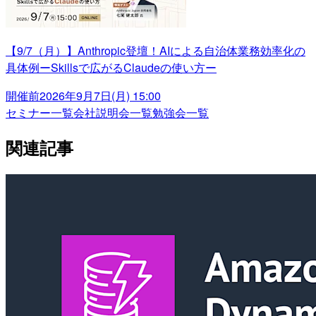
【9/7（月）】Anthropic登壇！AIによる自治体業務効率化の
具体例ーSkillsで広がるClaudeの使い方ー
開催前
2026年9月7日(月) 15:00
セミナー一覧
会社説明会一覧
勉強会一覧
関連記事