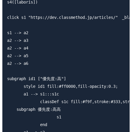
s4([laboris])

click s1 "https://dev.classmethod.jp/articles/"　_blan
s1 --> a2

a2 --> a3

a2 --> a4

a2 --> a5

a2 --> a6

subgraph id1 ["優先度:高"]

　　　　style id1 fill:#ff0000,fill-opacity:0.3;

　　　　a1 --> s1:::s1c

　　　　　　　　classDef s1c fill:#f9f,stroke:#333,stroke
    subgraph 優先度:高高

　　　　　　　　　　　　s1 

　　　　　　　　end
