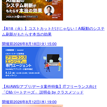
【8/18（火）】コストカットだけじゃない！AI駆動のシステ
ム刷新がもたらす本当の効果
開催前
2026年8月18日(火) 15:00
【AI/AWS/アプリ/データ案件特集】ITフリーランス向け
「CMパートナーズ」 説明会 by クラスメソッド
開催前
2026年8月12日(水) 19:00