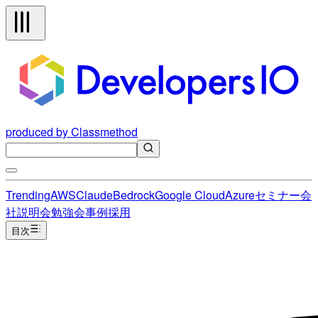
produced by Classmethod
Trending
AWS
Claude
Bedrock
Google Cloud
Azure
セミナー
会
社説明会
勉強会
事例
採用
目次