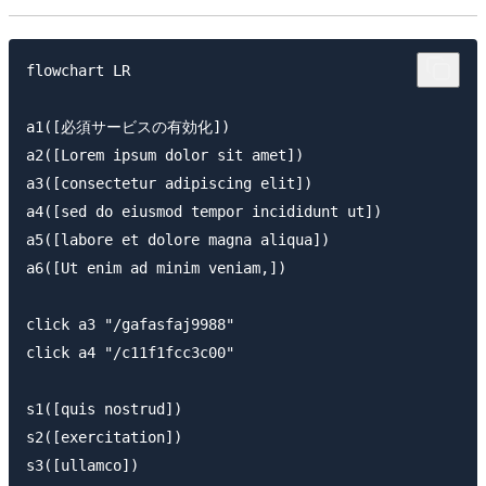
flowchart LR

a1([必須サービスの有効化])

a2([Lorem ipsum dolor sit amet])

a3([consectetur adipiscing elit])

a4([sed do eiusmod tempor incididunt ut])

a5([labore et dolore magna aliqua])

a6([Ut enim ad minim veniam,])

click a3 "/gafasfaj9988"

click a4 "/c11f1fcc3c00"

s1([quis nostrud])

s2([exercitation])

s3([ullamco])
