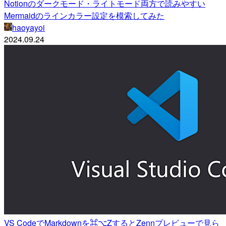
Notionのダークモード・ライトモード両方で読みやすい
Mermaidのラインカラー設定を模索してみた
haoyayoi
2024.09.24
VS CodeでMarkdownを⌘⌥ZするとZennプレビューで見ら