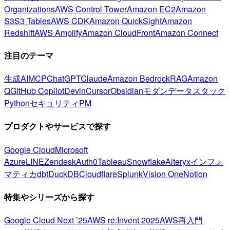
Organizations
AWS Control Tower
Amazon EC2
Amazon
S3
S3 Tables
AWS CDK
Amazon QuickSight
Amazon
Redshift
AWS Amplify
Amazon CloudFront
Amazon Connect
注目のテーマ
生成AI
MCP
ChatGPT
Claude
Amazon Bedrock
RAG
Amazon
Q
GitHub Copilot
Devin
Cursor
Obsidian
モダンデータスタック
Python
セキュリティ
PM
プロダクトやサービスで探す
Google Cloud
Microsoft
Azure
LINE
Zendesk
Auth0
Tableau
Snowflake
Alteryx
インフォ
マティカ
dbt
DuckDB
Cloudflare
Splunk
Vision One
Notion
特集やシリーズから探す
Google Cloud Next ’25
AWS re:Invent 2025
AWS再入門