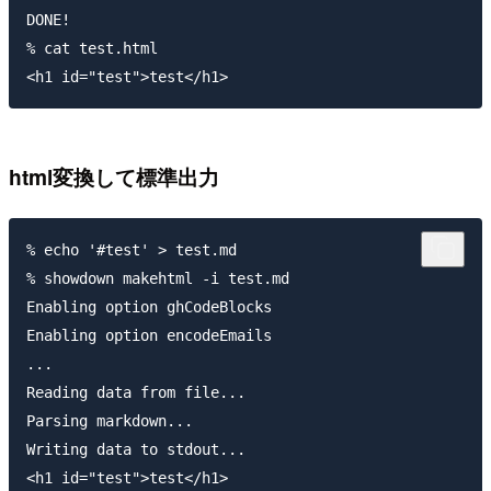
DONE!

% cat test.html

html変換して標準出力
% echo '#test' > test.md

% showdown makehtml -i test.md

Enabling option ghCodeBlocks

Enabling option encodeEmails

...

Reading data from file...

Parsing markdown...

Writing data to stdout...

<h1 id="test">test</h1>
