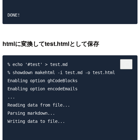
htmlに変換してtest.htmlとして保存
% echo '#test' > test.md

% showdown makehtml -i test.md -o test.html

Enabling option ghCodeBlocks

Enabling option encodeEmails

...

Reading data from file...

Parsing markdown...

Writing data to file...
