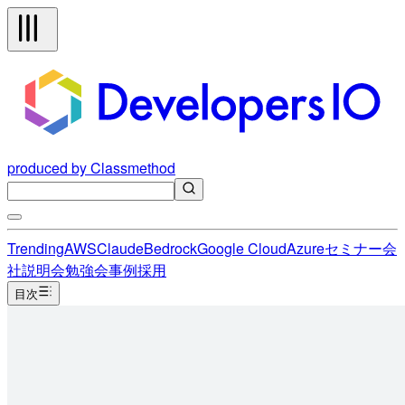
produced by Classmethod
Trending
AWS
Claude
Bedrock
Google Cloud
Azure
セミナー
会
社説明会
勉強会
事例
採用
目次