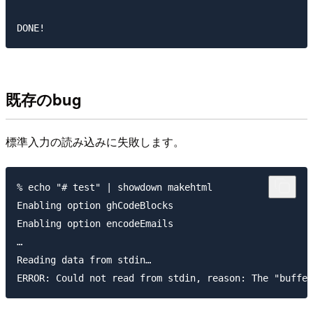
既存のbug
標準入力の読み込みに失敗します。
% echo "# test" | showdown makehtml

Enabling option ghCodeBlocks

Enabling option encodeEmails

…

Reading data from stdin…
