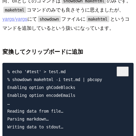
尚、cliとしてのコマンドは
のみです。
showdown makehtml
コマンドのみでも良さそうに思えましたが、
makehtml
yargs/yargs
にて
ファイルに
というコ
showdown
makehtml
マンドを追加しているという扱いになっています。
変換してクリップボードに追加
% echo '#test' > test.md

% showdown makehtml -i test.md | pbcopy

Enabling option ghCodeBlocks

Enabling option encodeEmails

…

Reading data from file…

Parsing markdown…

Writing data to stdout…
