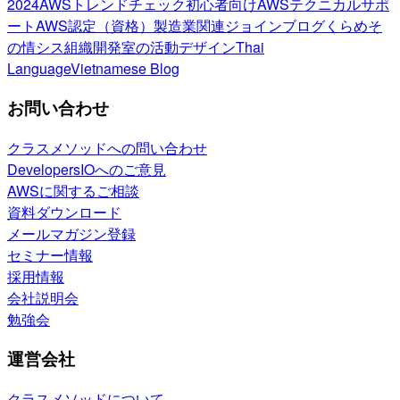
2024
AWSトレンドチェック
初心者向け
AWSテクニカルサポ
ート
AWS認定（資格）
製造業関連
ジョインブログ
くらめそ
の情シス
組織開発室の活動
デザイン
Thai
Language
Vietnamese Blog
お問い合わせ
クラスメソッドへの問い合わせ
DevelopersIOへのご意見
AWSに関するご相談
資料ダウンロード
メールマガジン登録
セミナー情報
採用情報
会社説明会
勉強会
運営会社
クラスメソッドについて