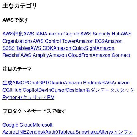
主なカテゴリ
AWSで探す
AWS特集
AWS IAM
Amazon Cognito
AWS Security Hub
AWS
Organizations
AWS Control Tower
Amazon EC2
Amazon
S3
S3 Tables
AWS CDK
Amazon QuickSight
Amazon
Redshift
AWS Amplify
Amazon CloudFront
Amazon Connect
注目のテーマ
生成AI
MCP
ChatGPT
Claude
Amazon Bedrock
RAG
Amazon
Q
GitHub Copilot
Devin
Cursor
Obsidian
モダンデータスタック
Python
セキュリティ
PM
プロダクトやサービスで探す
Google Cloud
Microsoft
Azure
LINE
Zendesk
Auth0
Tableau
Snowflake
Alteryx
インフォ