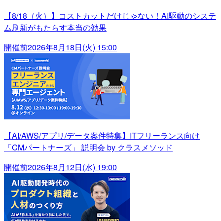
【8/18（火）】コストカットだけじゃない！AI駆動のシステ
ム刷新がもたらす本当の効果
開催前
2026年8月18日(火) 15:00
【AI/AWS/アプリ/データ案件特集】ITフリーランス向け
「CMパートナーズ」 説明会 by クラスメソッド
開催前
2026年8月12日(水) 19:00