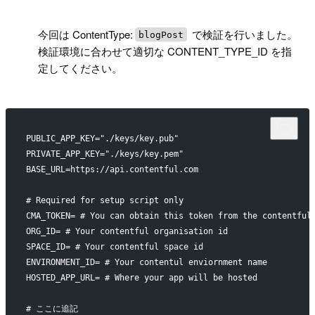
!
今回は ContentType:
で検証を行いました。
blogPost
検証環境に合わせて適切な CONTENT_TYPE_ID を指
定してください。
PUBLIC_APP_KEY="./keys/key.pub"
PRIVATE_APP_KEY="./keys/key.pem"
BASE_URL=https://api.contentful.com
# Required for setup script only
CMA_TOKEN= # You can obtain this token from the contentful
ORG_ID= # Your contentful organisation id
SPACE_ID= # Your contentful space id
ENVIRONMENT_ID= # Your contentul enviornment name
HOSTED_APP_URL= # Where your app will be hosted
# ここに追記