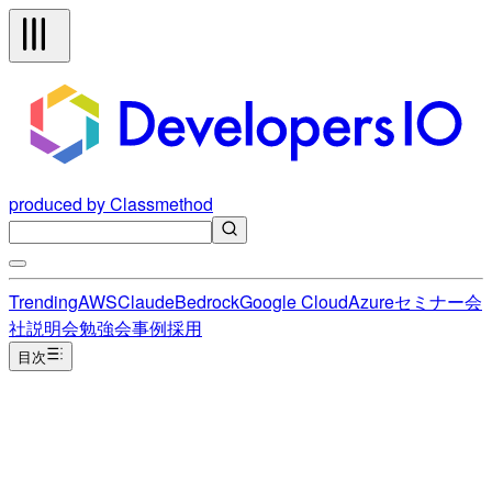
produced by Classmethod
Trending
AWS
Claude
Bedrock
Google Cloud
Azure
セミナー
会
社説明会
勉強会
事例
採用
目次