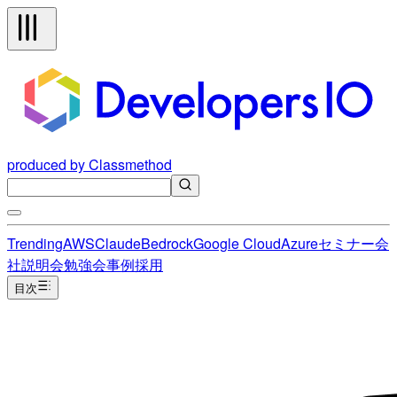
produced by Classmethod
Trending
AWS
Claude
Bedrock
Google Cloud
Azure
セミナー
会
社説明会
勉強会
事例
採用
目次