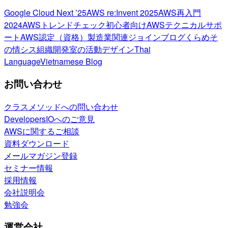
Google Cloud Next ’25
AWS re:Invent 2025
AWS再入門
2024
AWSトレンドチェック
初心者向け
AWSテクニカルサポ
ート
AWS認定（資格）
製造業関連
ジョインブログ
くらめそ
の情シス
組織開発室の活動
デザイン
Thai
Language
Vietnamese Blog
お問い合わせ
クラスメソッドへの問い合わせ
DevelopersIOへのご意見
AWSに関するご相談
資料ダウンロード
メールマガジン登録
セミナー情報
採用情報
会社説明会
勉強会
運営会社