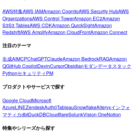
AWS特集
AWS IAM
Amazon Cognito
AWS Security Hub
AWS
Organizations
AWS Control Tower
Amazon EC2
Amazon
S3
S3 Tables
AWS CDK
Amazon QuickSight
Amazon
Redshift
AWS Amplify
Amazon CloudFront
Amazon Connect
注目のテーマ
生成AI
MCP
ChatGPT
Claude
Amazon Bedrock
RAG
Amazon
Q
GitHub Copilot
Devin
Cursor
Obsidian
モダンデータスタック
Python
セキュリティ
PM
プロダクトやサービスで探す
Google Cloud
Microsoft
Azure
LINE
Zendesk
Auth0
Tableau
Snowflake
Alteryx
インフォ
マティカ
dbt
DuckDB
Cloudflare
Splunk
Vision One
Notion
特集やシリーズから探す