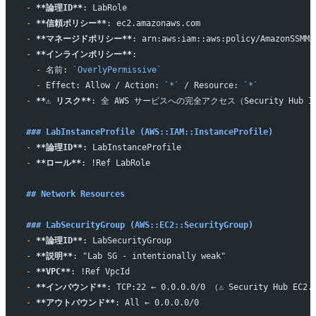
-
 **論理ID**
: LabRole
-
 **信頼ポリシー**
: ec2.amazonaws.com
-
 **マネージドポリシー**
: arn:aws:iam::aws:policy/AmazonSSMMa
-
 **インラインポリシー**
:
  -
 名前: 
`OverlyPermissive`
  -
 Effect: Allow / Action: 
`*`
 / Resource: 
`*`
-
 **⚠️ リスク**
: 全 AWS サービスへの完全アクセス（Security Hub I
### LabInstanceProfile (AWS::IAM::InstanceProfile)
-
 **論理ID**
: LabInstanceProfile
-
 **ロール**
: !Ref LabRole
## Network Resources
### LabSecurityGroup (AWS::EC2::SecurityGroup)
-
 **論理ID**
: LabSecurityGroup
-
 **説明**
: "Lab SG - intentionally weak"
-
 **VPC**
: !Ref VpcId
-
 **インバウンド**
: TCP:22 ← 0.0.0.0/0 （⚠️ Security Hub EC2
-
 **アウトバウンド**
: All ← 0.0.0.0/0