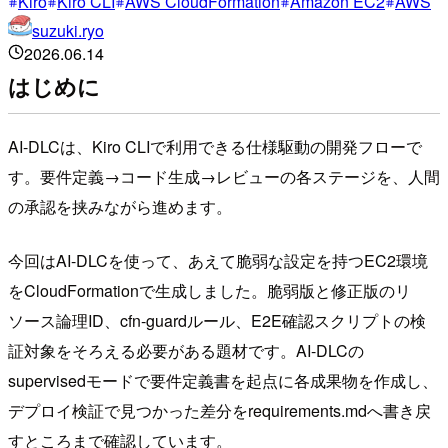
Kiro
Kiro CLI
AWS CloudFormation
Amazon EC2
AWS
suzuki.ryo
2026.06.14
はじめに
AI-DLCは、Kiro CLIで利用できる仕様駆動の開発フローで
す。要件定義→コード生成→レビューの各ステージを、人間
の承認を挟みながら進めます。
今回はAI-DLCを使って、あえて脆弱な設定を持つEC2環境
をCloudFormationで生成しました。脆弱版と修正版のリ
ソース論理ID、cfn-guardルール、E2E確認スクリプトの検
証対象をそろえる必要がある題材です。AI-DLCの
supervisedモードで要件定義書を起点に各成果物を作成し、
デプロイ検証で見つかった差分をrequirements.mdへ書き戻
すところまで確認しています。