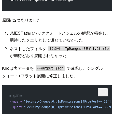
FAIL: EC2.19 expected 0.0.0.0/0, got ''
原因は2つありました：
JMESPathのバッククォートとシェルの解釈が衝突し、
期待したクエリとして渡せていなかった
ネストしたフィルタ
[?条件].IpRanges[?条件].CidrIp
が期待どおり展開されなかった
Kiroは実データを
で確認し、シングル
--output json
クォート+フラット展開に修正しました。
# 修正後
--query
 'SecurityGroups[0].IpPermissions[?FromPort==`22`].
--query
 'SecurityGroups[0].IpPermissions[?FromPort==`3389`