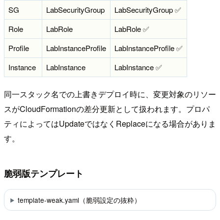
SG
LabSecurityGroup
LabSecurityGroup ✅
Role
LabRole
LabRole ✅
Profile
LabInstanceProfile
LabInstanceProfile ✅
Instance
LabInstance
LabInstance ✅
同一スタック名での上書きデプロイ時に、変更対象のリソー
スがCloudFormationの差分更新として扱われます。プロパ
ティによってはUpdateではなくReplaceになる場合がありま
す。
脆弱版テンプレート
template-weak.yaml（脆弱設定の抜粋）