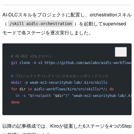
AI-DLCスキルをプロジェクトに配置し、orchestrationスキル
（
）を起動してsupervised
/skill aidlc-orchestration
モードで各ステージを逐次実行しました。
# AI-DLC v2をクローン
git
 clone
 -b
 v2
 https://github.com/awslabs/aidlc-workflows
# プロジェクトディレクトリにスキルをシンボリックリンク
mkdir
 -p
 weak-ec2-securityhub-lab/.kiro/skills
for
 dir 
in
 aidlc-workflows/kiro/src/skills/*/
; 
do
  ln
 -s
 "$(
realpath
 "
$dir
")"
 "weak-ec2-securityhub-lab/.ki
done
以降の記事構成では、Kiroが提案した6ステージを4つのStep