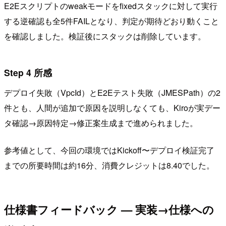
E2Eスクリプトのweakモードをfixedスタックに対して実行
する逆確認も全5件FAILとなり、判定が期待どおり動くこと
を確認しました。検証後にスタックは削除しています。
Step 4 所感
デプロイ失敗（VpcId）とE2Eテスト失敗（JMESPath）の2
件とも、人間が追加で原因を説明しなくても、Kiroが実デー
タ確認→原因特定→修正案生成まで進められました。
参考値として、今回の環境ではKickoff〜デプロイ検証完了
までの所要時間は約16分、消費クレジットは8.40でした。
仕様書フィードバック — 実装→仕様への