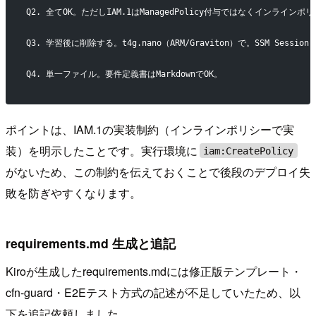
Q2. 全てOK。ただしIAM.1はManagedPolicy付与ではなくインラインポリシ
Q3. 学習後に削除する。t4g.nano（ARM/Graviton）で。SSM Sessio
Q4. 単一ファイル。要件定義書はMarkdownでOK。
ポイントは、IAM.1の実装制約（インラインポリシーで実
装）を明示したことです。実行環境に
iam:CreatePolicy
がないため、この制約を伝えておくことで後段のデプロイ失
敗を防ぎやすくなります。
requirements.md 生成と追記
Kiroが生成したrequirements.mdには修正版テンプレート・
cfn-guard・E2Eテスト方式の記述が不足していたため、以
下を追記依頼しました。