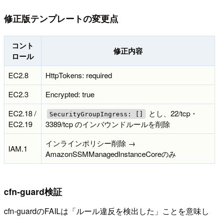
修正版テンプレートの変更点
コント
修正内容
ロール
EC2.8
HttpTokens: required
EC2.3
Encrypted: true
EC2.18 /
とし、22/tcp・
SecurityGroupIngress: []
EC2.19
3389/tcp のインバウンドルールを削除
インラインポリシー削除 →
IAM.1
AmazonSSMManagedInstanceCoreのみ
cfn-guard検証
cfn-guardのFAILは「ルール違反を検出した」ことを意味し