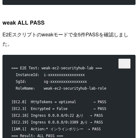
weak ALL PASS
E2Eスクリプトのweakモードで全5件PASSを確認しまし
た。
=== E2E Test: weak-ec2-securityhub-lab ===
  InstanceId:  i-xxxxxxxxxxxxxxxxx
  SgId:        sg-xxxxxxxxxxxxxxxxx
  RoleName:    weak-ec2-securityhub-lab-role
[EC2.8]  HttpTokens = optional        → PASS
[EC2.3]  Encrypted = False            → PASS
[EC2.18] Ingress 0.0.0.0/0:22 あり   → PASS
[EC2.19] Ingress 0.0.0.0/0:3389 あり → PASS
[IAM.1]  Action:* インラインポリシー  → PASS
=== Result: ALL PASS ===