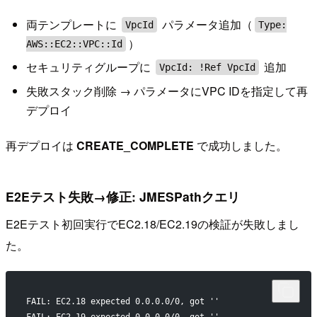
両テンプレートに
パラメータ追加（
VpcId
Type:
）
AWS::EC2::VPC::Id
セキュリティグループに
追加
VpcId: !Ref VpcId
失敗スタック削除 → パラメータにVPC IDを指定して再
デプロイ
再デプロイは
CREATE_COMPLETE
で成功しました。
E2Eテスト失敗→修正: JMESPathクエリ
E2Eテスト初回実行でEC2.18/EC2.19の検証が失敗しまし
た。
FAIL: EC2.18 expected 0.0.0.0/0, got ''