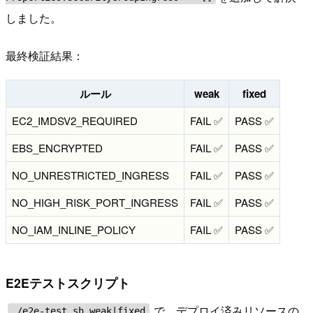
しました。
最終検証結果：
ルール
weak
fixed
EC2_IMDSV2_REQUIRED
FAIL ✅
PASS ✅
EBS_ENCRYPTED
FAIL ✅
PASS ✅
NO_UNRESTRICTED_INGRESS
FAIL ✅
PASS ✅
NO_HIGH_RISK_PORT_INGRESS
FAIL ✅
PASS ✅
NO_IAM_INLINE_POLICY
FAIL ✅
PASS ✅
E2Eテストスクリプト
で、デプロイ済みリソースの
./e2e-test.sh weak|fixed