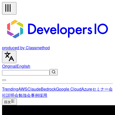
produced by Classmethod
Original
English
Trending
AWS
Claude
Bedrock
Google Cloud
Azure
セミナー
会
社説明会
勉強会
事例
採用
目次