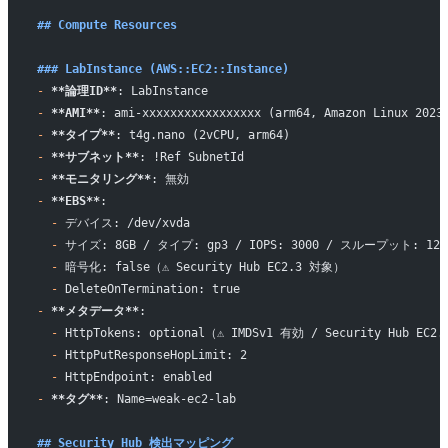
## Compute Resources
### LabInstance (AWS::EC2::Instance)
-
 **論理ID**
: LabInstance
-
 **AMI**
: ami-xxxxxxxxxxxxxxxxx (arm64, Amazon Linux 2023
-
 **タイプ**
: t4g.nano (2vCPU, arm64)
-
 **サブネット**
: !Ref SubnetId
-
 **モニタリング**
: 無効
-
 **EBS**
:
  -
 デバイス: /dev/xvda
  -
 サイズ: 8GB / タイプ: gp3 / IOPS: 3000 / スループット: 125
  -
 暗号化: false（⚠️ Security Hub EC2.3 対象）
  -
 DeleteOnTermination: true
-
 **メタデータ**
:
  -
 HttpTokens: optional（⚠️ IMDSv1 有効 / Security Hub EC
  -
 HttpPutResponseHopLimit: 2
  -
 HttpEndpoint: enabled
-
 **タグ**
: Name=weak-ec2-lab
## Security Hub 検出マッピング