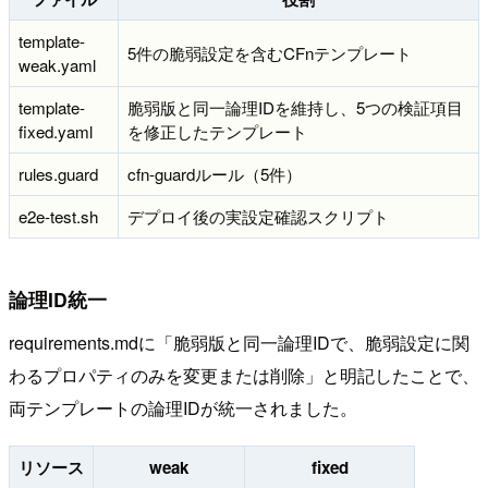
template-
5件の脆弱設定を含むCFnテンプレート
weak.yaml
template-
脆弱版と同一論理IDを維持し、5つの検証項目
fixed.yaml
を修正したテンプレート
rules.guard
cfn-guardルール（5件）
e2e-test.sh
デプロイ後の実設定確認スクリプト
論理ID統一
requirements.mdに「脆弱版と同一論理IDで、脆弱設定に関
わるプロパティのみを変更または削除」と明記したことで、
両テンプレートの論理IDが統一されました。
リソース
weak
fixed