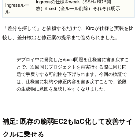
Ingressの仕様をweak（SSH+RDP開
Ingressルー
放）/fixed（全ルール削除）それぞれ明示
ル
「差分を探して」と依頼するだけで、Kiroが仕様と実装を比
較し、差分検出と修正案の提示まで進められました。
!
デプロイ中に発覚したVpcId問題を仕様書に書き戻すこ
とで、次回同じプロジェクトを再実行する際に同じ問
題で手戻りする可能性を下げられます。今回の検証で
は、仕様書に制約や修正内容を書き戻すことで、後段
の生成物に意図を反映しやすくなりました。
補足: 既存の脆弱EC2もIaC化して改善サイ
クルに乗せる