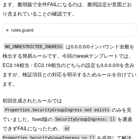
ます。脆弱版で全件FAILになるのは、脆弱設定が意図どお
り含まれていることの確認です。
rules.guard
は0.0.0.0/0インバウンド全般を
NO_UNRESTRICTED_INGRESS
検出する簡易ルールです。今回のweakテンプレートでは、
EC2.18相当・EC2.19相当のどちらの設定も0.0.0.0/0を含み
ますが、検証項目との対応を明示するためルールを分けてい
ます。
初回生成されたルールでは
のみを見
Properties.SecurityGroupIngress not exists
ていました。fixed版の
を通過
SecurityGroupIngress: []
できずFAILになったため、
or
を追加して解決
Properties.SecurityGroupIngress == []