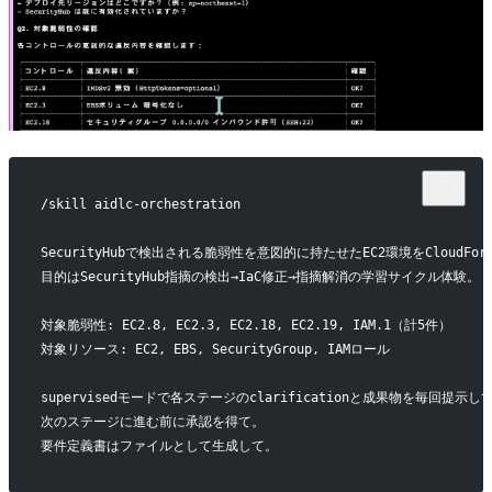
/skill aidlc-orchestration
SecurityHubで検出される脆弱性を意図的に持たせたEC2環境をCloudFor
目的はSecurityHub指摘の検出→IaC修正→指摘解消の学習サイクル体験。
対象脆弱性: EC2.8, EC2.3, EC2.18, EC2.19, IAM.1（計5件）
対象リソース: EC2, EBS, SecurityGroup, IAMロール
supervisedモードで各ステージのclarificationと成果物を毎回提示し
次のステージに進む前に承認を得て。
要件定義書はファイルとして生成して。