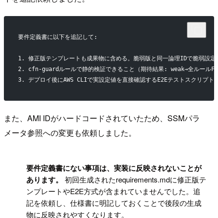
要件定義書に以下を追記して:
1. 修正版テンプレートも成果物に含める。脆弱版と同一論理IDで脆弱設
2. cfn-guardルールで静的検証できること（期待結果: weak→全ルールFAIL
3. デプロイ後にAWS CLIで実設定値を直接確認するE2Eテストスクリプト（
また、AMI IDがハードコードされていたため、SSMパラ
メータ参照への変更も依頼しました。
!
要件定義書にない事項は、実装に反映されないことが
あります。
初回生成されたrequirements.mdに修正版テ
ンプレートやE2E方式が含まれていませんでした。追
記を依頼し、仕様書に明記しておくことで後段の生成
物に反映されやすくなります。