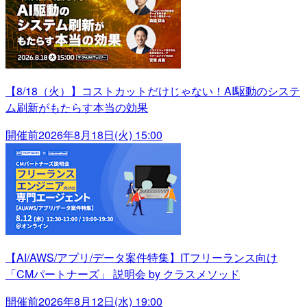
【8/18（火）】コストカットだけじゃない！AI駆動のシステ
ム刷新がもたらす本当の効果
開催前
2026年8月18日(火) 15:00
【AI/AWS/アプリ/データ案件特集】ITフリーランス向け
「CMパートナーズ」 説明会 by クラスメソッド
開催前
2026年8月12日(水) 19:00