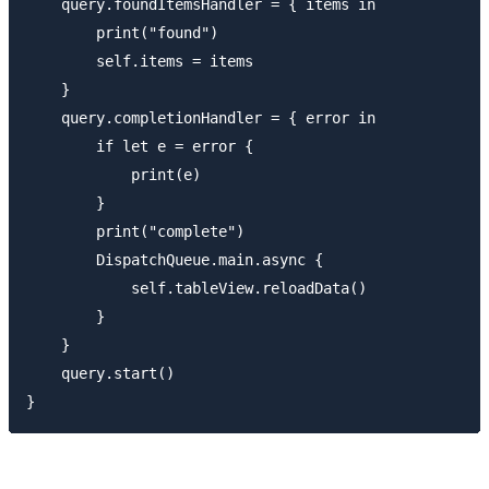
    query.foundItemsHandler = { items in

        print("found")

        self.items = items

    }

    query.completionHandler = { error in

        if let e = error {

            print(e)

        }

        print("complete")

        DispatchQueue.main.async {

            self.tableView.reloadData()

        }

    }

    query.start()
