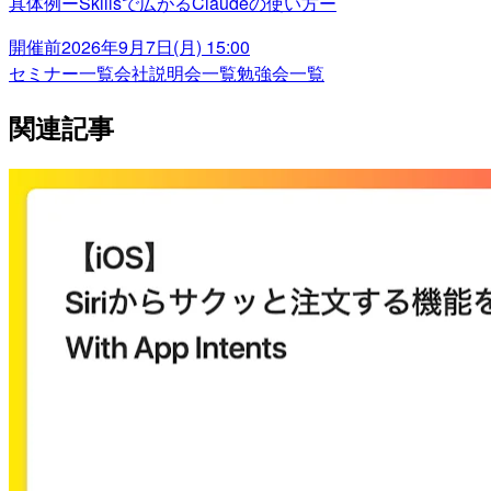
具体例ーSkillsで広がるClaudeの使い方ー
開催前
2026年9月7日(月) 15:00
セミナー一覧
会社説明会一覧
勉強会一覧
関連記事