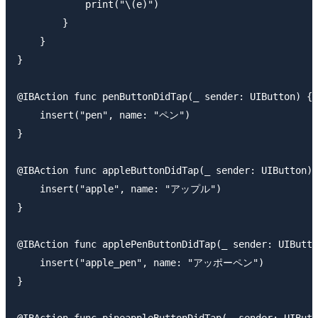
            print("\(e)")

        }

    }

}

@IBAction func penButtonDidTap(_ sender: UIButton) {

    insert("pen", name: "ペン")

}

@IBAction func appleButtonDidTap(_ sender: UIButton) 
    insert("apple", name: "アップル")

}

@IBAction func applePenButtonDidTap(_ sender: UIButto
    insert("apple_pen", name: "アッポーペン")

}
