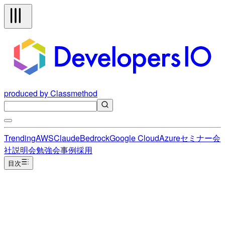
produced by Classmethod
Trending
AWS
Claude
Bedrock
Google Cloud
Azure
セミナー
会
社説明会
勉強会
事例
採用
目次