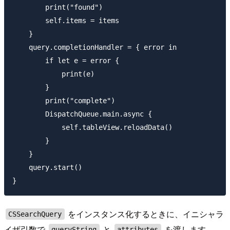
        print("found")

        self.items = items

    }

    query.completionHandler = { error in

        if let e = error {

            print(e)

        }

        print("complete")

        DispatchQueue.main.async {

            self.tableView.reloadData()

        }

    }

    query.start()

をインスタンス化するときに、イニシャラ
CSSearchQuery
イザ引数で
と
を渡します。
queryString
attributes