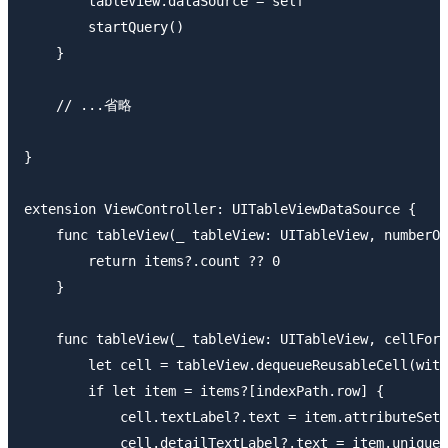
        tableView.dataSource = self

        startQuery()

    }

    // ...省略

}

extension ViewController: UITableViewDataSource {

    func tableView(_ tableView: UITableView, numberOf
        return items?.count ?? 0

    }

    func tableView(_ tableView: UITableView, cellForR
        let cell = tableView.dequeueReusableCell(with
        if let item = items?[indexPath.row] {

            cell.textLabel?.text = item.attributeSet.
            cell.detailTextLabel?.text = item.uniqueI