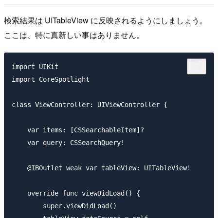
検索結果は UITableView に反映されるようにしましょう。
ここは、特に真新しい事はありません。
import UIKit

import CoreSpotlight

class ViewController: UIViewController {

    var items: [CSSearchableItem]?

    var query: CSSearchQuery!

    @IBOutlet weak var tableView: UITableView!

    override func viewDidLoad() {

        super.viewDidLoad()
