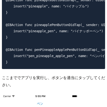
@IBAction func pineappleButtonDidTap(_ sender: UIButt
    insert("pineapple", name: "パイナップル")

}

@IBAction func pineapplePenButtonDidTap(_ sender: UIB
    insert("pineapple_pen", name: "パイナッポーペン")

}

@IBAction func penPineappleApplePenButtonDidTap(_ sen
    insert("pen_pineapple_apple_pen", name: "
ここまででアプリを実行し、ボタンを適当にタップしてくだ
さい。