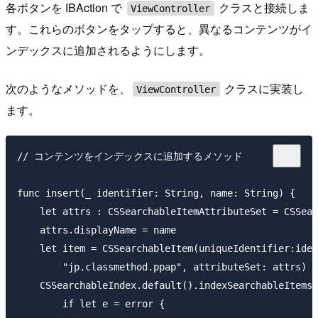
各ボタンを IBAction で
クラスと接続しま
ViewController
す。これらのボタンをタップすると、異なるコンテンツがイ
ンデックスに追加されるようにします。
次のようなメソッドを、
クラスに実装し
ViewController
ます。
// コンテンツをインデックスに追加するメソッド

func insert(_ identifier: String, name: String) {

    let attrs : CSSearchableItemAttributeSet = CSSear
    attrs.displayName = name

    let item = CSSearchableItem(uniqueIdentifier:iden
        "jp.classmethod.ppap", attributeSet: attrs)

    CSSearchableIndex.default().indexSearchableItems(
        if let e = error {
