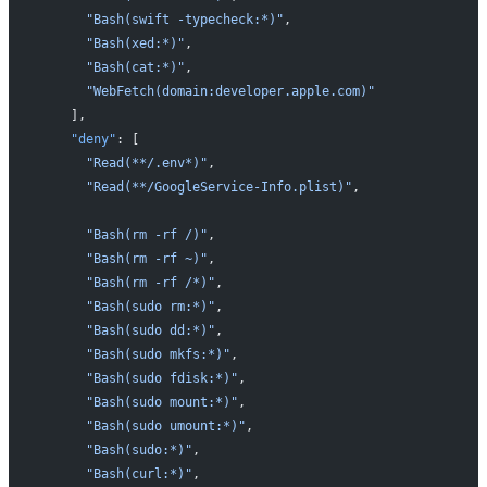
      "Bash(swift -typecheck:*)"
,
      "Bash(xed:*)"
,
      "Bash(cat:*)"
,
      "WebFetch(domain:developer.apple.com)"
    ],
    "deny"
: [
      "Read(**/.env*)"
,
      "Read(**/GoogleService-Info.plist)"
,
      "Bash(rm -rf /)"
,
      "Bash(rm -rf ~)"
,
      "Bash(rm -rf /*)"
,
      "Bash(sudo rm:*)"
,
      "Bash(sudo dd:*)"
,
      "Bash(sudo mkfs:*)"
,
      "Bash(sudo fdisk:*)"
,
      "Bash(sudo mount:*)"
,
      "Bash(sudo umount:*)"
,
      "Bash(sudo:*)"
,
      "Bash(curl:*)"
,