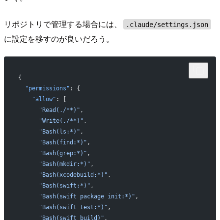
リポジトリで管理する場合には、
.claude/settings.json
に設定を移すのが良いだろう。
{
  "permissions"
: {
    "allow"
: [
      "Read(./**)"
,
      "Write(./**)"
,
      "Bash(ls:*)"
,
      "Bash(find:*)"
,
      "Bash(grep:*)"
,
      "Bash(mkdir:*)"
,
      "Bash(xcodebuild:*)"
,
      "Bash(swift:*)"
,
      "Bash(swift package init:*)"
,
      "Bash(swift test:*)"
,
      "Bash(swift build)"
,