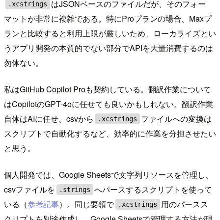
はJSONベースのファイルだが、そのフォー
.xcstrings
マットが非常に複雑である。特にProプランの場合、Maxプ
ランと比較すると利用上限が厳しいため、ローカライズとい
うアプリ開発の本質的でない部分でAPIを大量消費するのは
勿体ない。
私はGitHub Copilot Proも契約している。翻訳作業について
はCopilotのGPT-4oに任せても良いかもしれない。翻訳作業
自体はAIに任せ、csvから
ファイルへの変換は
.xcstrings
スクリプトで自動化するなど、効率的に作業を分担させたい
と思う。
個人開発では、Google Sheetsで文字列リソースを管理し、
csvファイルを
へパースするスクリプトを使って
.strings
いる（
参考記事
）。同じ要領で
用のパースス
.xcstrings
クリプトを別途作成し、Google Sheetsで管理する方法が現