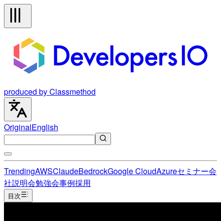
produced by Classmethod
Original
English
Trending
AWS
Claude
Bedrock
Google Cloud
Azure
セミナー
会
社説明会
勉強会
事例
採用
目次