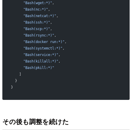
      "Bash(wget:*)"
,
      "Bash(nc:*)"
,
      "Bash(netcat:*)"
,
      "Bash(ssh:*)"
,
      "Bash(scp:*)"
,
      "Bash(rsync:*)"
,
      "Bash(docker run:*)"
,
      "Bash(systemctl:*)"
,
      "Bash(service:*)"
,
      "Bash(killall:*)"
,
      "Bash(pkill:*)"
    ]
  }
}
その後も調整を続けた