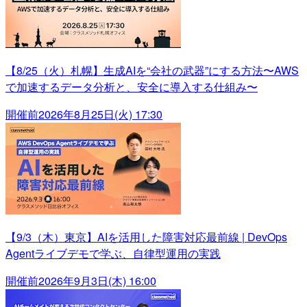
【8/25（火）札幌】生成AIを“会社の武器”にする方法〜AWS
で加速するデータ分析と、安全に導入する仕組み〜
開催前
2026年8月25日(火) 17:30
【9/3（木）東京】AIを活用した障害対応最前線 | DevOps
Agentライブデモで学ぶ、自律型運用の実践
開催前
2026年9月3日(木) 16:00