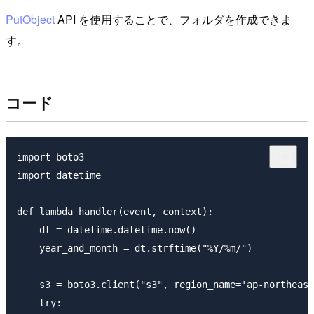
PutObject
API を使用することで、フォルダを作成できま
す。
コード
import boto3

import datetime

def lambda_handler(event, context):

    dt = datetime.datetime.now()

    year_and_month = dt.strftime("%Y/%m/")

    s3 = boto3.client("s3", region_name='ap-northeast
    try:
