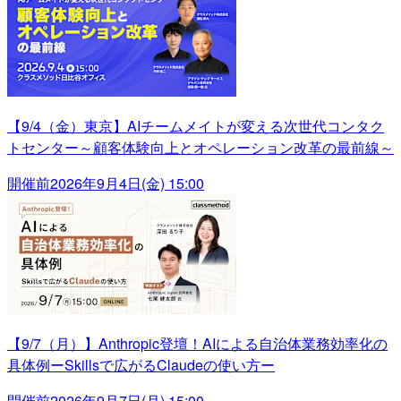
【9/4（金）東京】AIチームメイトが変える次世代コンタク
トセンター～顧客体験向上とオペレーション改革の最前線～
開催前
2026年9月4日(金) 15:00
【9/7（月）】Anthropic登壇！AIによる自治体業務効率化の
具体例ーSkillsで広がるClaudeの使い方ー
開催前
2026年9月7日(月) 15:00