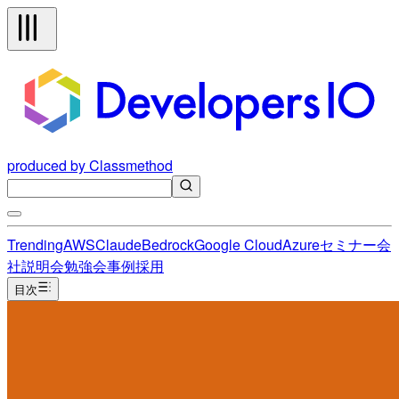
produced by Classmethod
Trending
AWS
Claude
Bedrock
Google Cloud
Azure
セミナー
会
社説明会
勉強会
事例
採用
目次