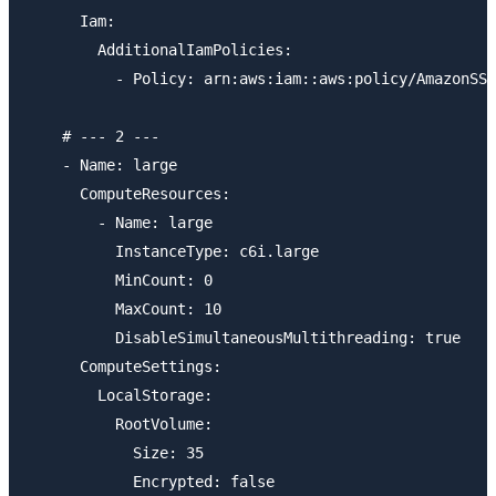
      Iam:

        AdditionalIamPolicies:

          - Policy: arn:aws:iam::aws:policy/AmazonSSM
    # --- 2 ---

    - Name: large

      ComputeResources:

        - Name: large

          InstanceType: c6i.large

          MinCount: 0

          MaxCount: 10

          DisableSimultaneousMultithreading: true

      ComputeSettings:

        LocalStorage:

          RootVolume:

            Size: 35

            Encrypted: false
