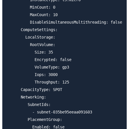
          MinCount: 0

          MaxCount: 10

          DisableSimultaneousMultithreading: false

      ComputeSettings:

        LocalStorage:

          RootVolume:

            Size: 35

            Encrypted: false

            VolumeType: gp3

            Iops: 3000

            Throughput: 125

      CapacityType: SPOT

      Networking:

         SubnetIds:

           - subnet-035be95eeaa091603

         PlacementGroup:

           Enabled: false
