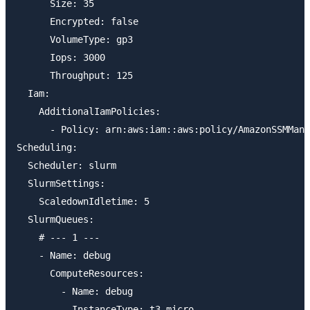
      Size: 35

      Encrypted: false

      VolumeType: gp3

      Iops: 3000

      Throughput: 125

  Iam:

    AdditionalIamPolicies:

      - Policy: arn:aws:iam::aws:policy/AmazonSSMMana
Scheduling:

  Scheduler: slurm

  SlurmSettings:

    ScaledownIdletime: 5

  SlurmQueues:

    # --- 1 ---

    - Name: debug

      ComputeResources:

        - Name: debug

          InstanceType: t3.micro
