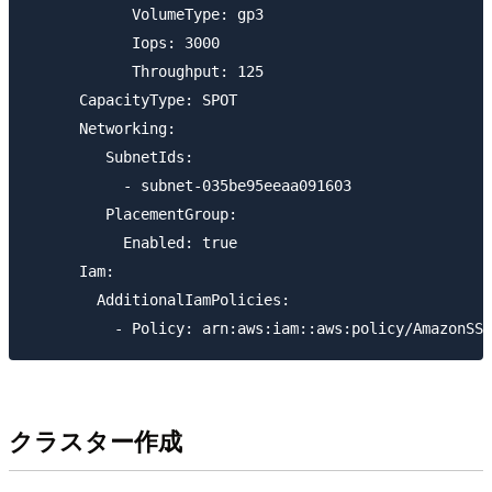
            VolumeType: gp3

            Iops: 3000

            Throughput: 125

      CapacityType: SPOT

      Networking:

         SubnetIds:

           - subnet-035be95eeaa091603

         PlacementGroup:

           Enabled: true

      Iam:

        AdditionalIamPolicies:

クラスター作成