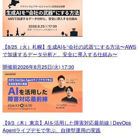
【8/25（火）札幌】生成AIを“会社の武器”にする方法〜AWS
で加速するデータ分析と、安全に導入する仕組み〜
開催前
2026年8月25日(火) 17:30
【9/3（木）東京】AIを活用した障害対応最前線 | DevOps
Agentライブデモで学ぶ、自律型運用の実践