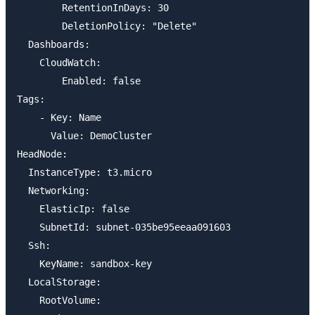
        RetentionInDays: 30

        DeletionPolicy: "Delete"

  Dashboards:

    CloudWatch:

        Enabled: false

Tags:

    - Key: Name

      Value: DemoCluster

HeadNode:

  InstanceType: t3.micro

  Networking:

    ElasticIp: false

    SubnetId: subnet-035be95eeaa091603

  Ssh:

    KeyName: sandbox-key

  LocalStorage:

    RootVolume:
