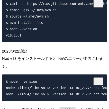
$ curl -o- https://raw.githubusercontent.com/nvm-sh/n
$ chmod ug+x ~/.nvm/nvm.sh

$ source ~/.nvm/nvm.sh

$ nvm install --lts

$ node --version

2023/6/22追記
Nod v18 をインストールすると下記のエラーが出力されま
す。
$ node --version

node: /lib64/libm.so.6: version `GLIBC_2.27' not foun