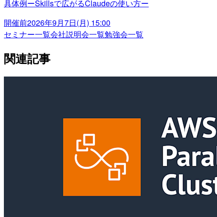
具体例ーSkillsで広がるClaudeの使い方ー
開催前
2026年9月7日(月) 15:00
セミナー一覧
会社説明会一覧
勉強会一覧
関連記事