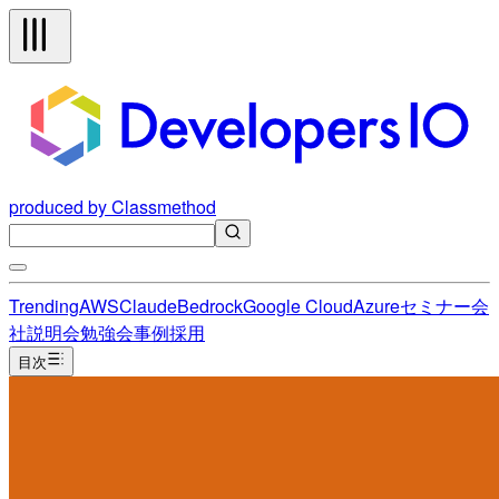
produced by Classmethod
Trending
AWS
Claude
Bedrock
Google Cloud
Azure
セミナー
会
社説明会
勉強会
事例
採用
目次