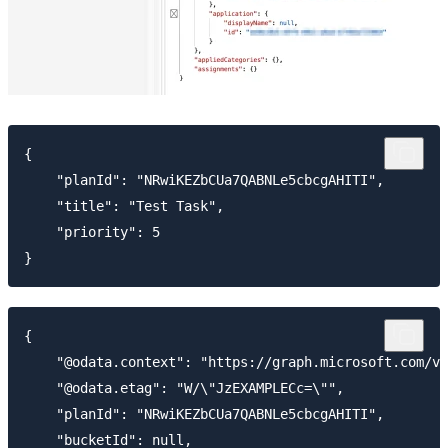
{

    "planId": "NRwiKEZbCUa7QABNLe5cbcgAHITI",

    "title": "Test Task",

    "priority": 5

{

    "@odata.context": "https://graph.microsoft.com/v1
    "@odata.etag": "W/\"JzEXAMPLECc=\"",

    "planId": "NRwiKEZbCUa7QABNLe5cbcgAHITI",

    "bucketId": null,
