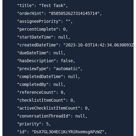
    "title": "Test Task",

    "orderHint": "8585052627314145714",

    "assigneePriority": "",

    "percentComplete": 0,

    "startDateTime": null,

    "createdDateTime": "2023-10-03T14:42:34.0630093Z"
    "dueDateTime": null,

    "hasDescription": false,

    "previewType": "automatic",

    "completedDateTime": null,

    "completedBy": null,

    "referenceCount": 0,

    "checklistItemCount": 0,

    "activeChecklistItemCount": 0,

    "conversationThreadId": null,

    "priority": 5,

    "id": "DsX7GL3O4ECiKcYRiRxemsgAPzWZ",
