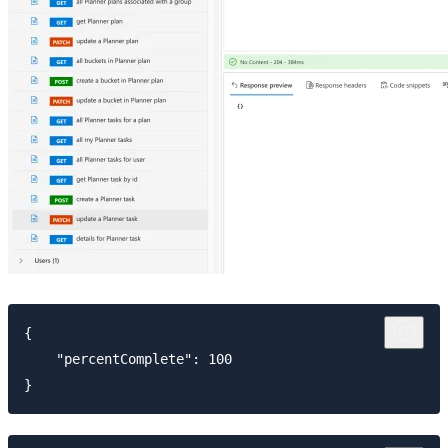
{

    "percentComplete": 100
