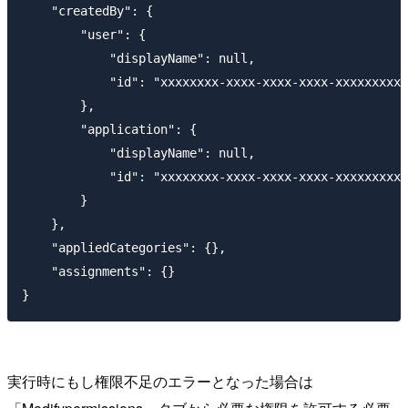
    "createdBy": {

        "user": {

            "displayName": null,

            "id": "xxxxxxxx-xxxx-xxxx-xxxx-xxxxxxxxxx
        },

        "application": {

            "displayName": null,

            "id": "xxxxxxxx-xxxx-xxxx-xxxx-xxxxxxxxxx
        }

    },

    "appliedCategories": {},

    "assignments": {}

実行時にもし権限不足のエラーとなった場合は