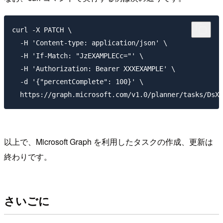
curl -X PATCH \

  -H 'Content-type: application/json' \

  -H 'If-Match: "JzEXAMPLECc="' \

  -H 'Authorization: Bearer XXXEXAMPLE' \

  -d '{"percentComplete": 100}' \

以上で、Microsoft Graph を利用したタスクの作成、更新は
終わりです。
さいごに