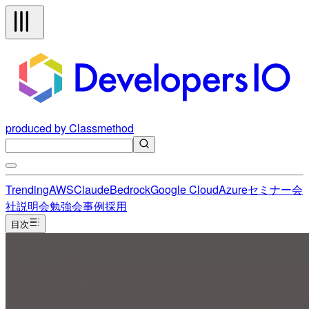
produced by Classmethod
Trending
AWS
Claude
Bedrock
Google Cloud
Azure
セミナー
会
社説明会
勉強会
事例
採用
目次