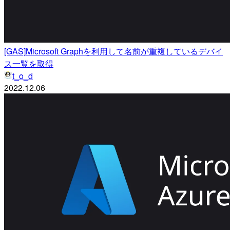
[GAS]Microsoft Graphを利用して名前が重複しているデバイ
ス一覧を取得
t_o_d
2022.12.06