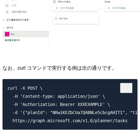
なお、curl コマンドで実行する例は次の通りです。
curl -X POST \

  -H 'Content-type: application/json' \

  -H 'Authorization: Bearer XXXEXAMPLE' \

  -d '{"planId": "NRwiKEZbCUa7QABNLe5cbcgAHITI", "tit