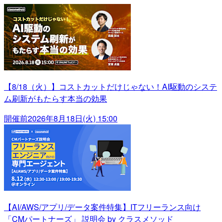
【8/18（火）】コストカットだけじゃない！AI駆動のシステ
ム刷新がもたらす本当の効果
開催前
2026年8月18日(火) 15:00
【AI/AWS/アプリ/データ案件特集】ITフリーランス向け
「CMパートナーズ」 説明会 by クラスメソッド