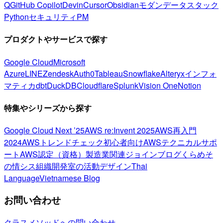
Q
GitHub Copilot
Devin
Cursor
Obsidian
モダンデータスタック
Python
セキュリティ
PM
プロダクトやサービスで探す
Google Cloud
Microsoft
Azure
LINE
Zendesk
Auth0
Tableau
Snowflake
Alteryx
インフォ
マティカ
dbt
DuckDB
Cloudflare
Splunk
Vision One
Notion
特集やシリーズから探す
Google Cloud Next ’25
AWS re:Invent 2025
AWS再入門
2024
AWSトレンドチェック
初心者向け
AWSテクニカルサポ
ート
AWS認定（資格）
製造業関連
ジョインブログ
くらめそ
の情シス
組織開発室の活動
デザイン
Thai
Language
Vietnamese Blog
お問い合わせ
クラスメソッドへの問い合わせ