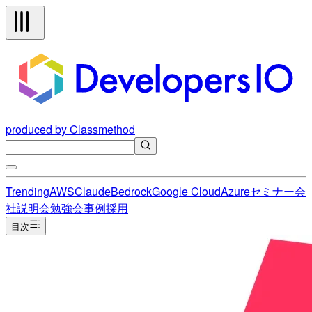
produced by Classmethod
Trending
AWS
Claude
Bedrock
Google Cloud
Azure
セミナー
会
社説明会
勉強会
事例
採用
目次