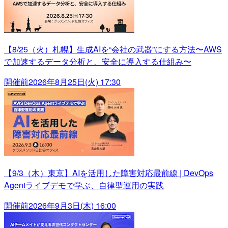
【8/25（火）札幌】生成AIを“会社の武器”にする方法〜AWS
で加速するデータ分析と、安全に導入する仕組み〜
開催前
2026年8月25日(火) 17:30
【9/3（木）東京】AIを活用した障害対応最前線 | DevOps
Agentライブデモで学ぶ、自律型運用の実践
開催前
2026年9月3日(木) 16:00