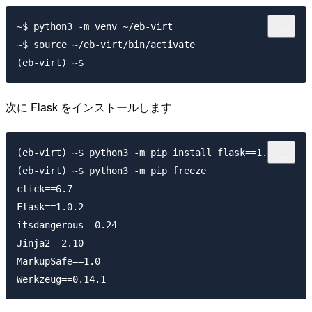
~$ python3 -m venv ~/eb-virt

~$ source ~/eb-virt/bin/activate

次に Flask をインストールします
(eb-virt) ~$ python3 -m pip install flask==1.0.2

(eb-virt) ~$ python3 -m pip freeze

click==6.7

Flask==1.0.2

itsdangerous==0.24

Jinja2==2.10

MarkupSafe==1.0
