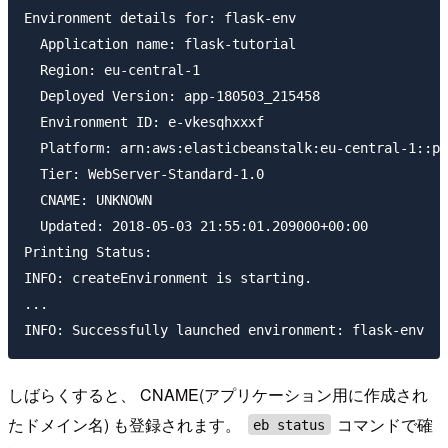
Environment details for: flask-env

  Application name: flask-tutorial

  Region: eu-central-1

  Deployed Version: app-180503_215458

  Environment ID: e-vkesqhxxxf

  Platform: arn:aws:elasticbeanstalk:eu-central-1::pl
  Tier: WebServer-Standard-1.0

  CNAME: UNKNOWN

  Updated: 2018-05-03 21:55:01.209000+00:00

Printing Status:

INFO: createEnvironment is starting.

...

しばらくすると、 CNAME(アプリケーション用に作成され
たドメイン名) も登録されます。
コマンドで確
eb status