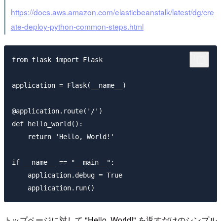
https://docs.aws.amazon.com/elasticbeanstalk/latest/dg/cre
ate-deploy-python-common-steps.html
from flask import Flask

application = Flask(__name__)

@application.route('/')

def hello_world():

    return 'Hello, World!'

if __name__ == "__main__":

    application.debug = True

トップページに対して "Hello, World!" を返すだけのシンプル