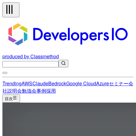
produced by Classmethod
Trending
AWS
Claude
Bedrock
Google Cloud
Azure
セミナー
会
社説明会
勉強会
事例
採用
目次