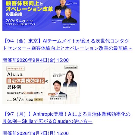
【9/4（金）東京】AIチームメイトが変える次世代コンタク
トセンター～顧客体験向上とオペレーション改革の最前線～
開催前
2026年9月4日(金) 15:00
【9/7（月）】Anthropic登壇！AIによる自治体業務効率化の
具体例ーSkillsで広がるClaudeの使い方ー
開催前
2026年9月7日(月) 15:00