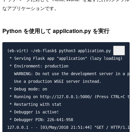
なアプリケーションです。
Python を使用して application.py を実行
(eb-virt) ~/eb-flask$ python3 application.py

 * Serving Flask app "application" (lazy loading)

 * Environment: production

   WARNING: Do not use the development server in a pr
   Use a production WSGI server instead.

 * Debug mode: on

 * Running on http://127.0.0.1:5000/ (Press CTRL+C to
 * Restarting with stat

 * Debugger is active!

 * Debugger PIN: 226-641-958
