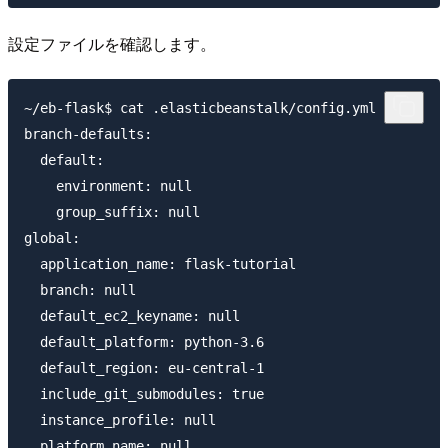
設定ファイルを確認します。
~/eb-flask$ cat .elasticbeanstalk/config.yml

branch-defaults:

  default:

    environment: null

    group_suffix: null

global:

  application_name: flask-tutorial

  branch: null

  default_ec2_keyname: null

  default_platform: python-3.6

  default_region: eu-central-1

  include_git_submodules: true

  instance_profile: null

  platform_name: null
