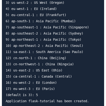
3) us-west-2 : US West (Oregon)

4) eu-west-1 : EU (Ireland)

5) eu-central-1 : EU (Frankfurt)

6) ap-south-1 : Asia Pacific (Mumbai)

7) ap-southeast-1 : Asia Pacific (Singapore)

8) ap-southeast-2 : Asia Pacific (Sydney)

9) ap-northeast-1 : Asia Pacific (Tokyo)

10) ap-northeast-2 : Asia Pacific (Seoul)

11) sa-east-1 : South America (Sao Paulo)

12) cn-north-1 : China (Beijing)

13) cn-northwest-1 : China (Ningxia)

14) us-east-2 : US East (Ohio)

15) ca-central-1 : Canada (Central)

16) eu-west-2 : EU (London)

17) eu-west-3 : EU (Paris)

(default is 3): 5
