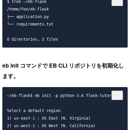
$ tree ~/eb-flask

/home/foo/eb-flask

├── application.py

└── requirements.txt

eb init コマンドで EB CLI リポジトリを初期化し
ます。
~/eb-flask$ eb init -p python-3.6 flask-tutorial

Select a default region

1) us-east-1 : US East (N. Virginia)

2) us-west-1 : US West (N. California)
