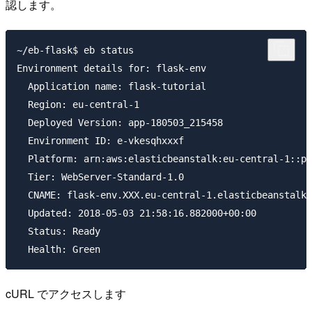
認します。
~/eb-flask$ eb status

Environment details for: flask-env

  Application name: flask-tutorial

  Region: eu-central-1

  Deployed Version: app-180503_215458

  Environment ID: e-vkesqhxxxf

  Platform: arn:aws:elasticbeanstalk:eu-central-1::pl
  Tier: WebServer-Standard-1.0

  CNAME: flask-env.XXX.eu-central-1.elasticbeanstalk.
  Updated: 2018-05-03 21:58:16.882000+00:00

  Status: Ready

cURL でアクセスします