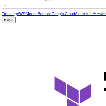
Trending
AWS
Claude
Bedrock
Google Cloud
Azure
セミナー
会
目次