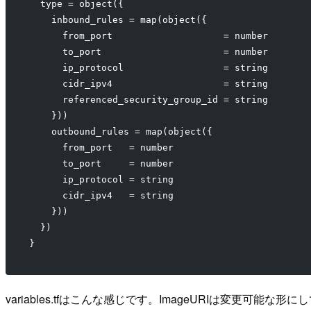
  type = object({
    inbound_rules = map(object({
      from_port                    = number
      to_port                      = number
      ip_protocol                  = string
      cidr_ipv4                    = string
      referenced_security_group_id = string
    }))
    outbound_rules = map(object({
      from_port   = number
      to_port     = number
      ip_protocol = string
      cidr_ipv4   = string
    }))
  })
}
variables.tfはこんな感じです。ImageURIは変更