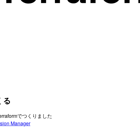
つくる
rraformでつくりました
sion Manager