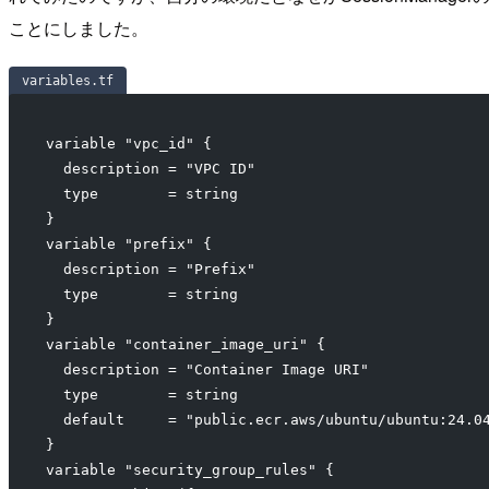
ことにしました。
variables.tf
variable "vpc_id" {
  description = "VPC ID"
  type        = string
}
variable "prefix" {
  description = "Prefix"
  type        = string
}
variable "container_image_uri" {
  description = "Container Image URI"
  type        = string
  default     = "public.ecr.aws/ubuntu/ubuntu:24.0
}
variable "security_group_rules" {