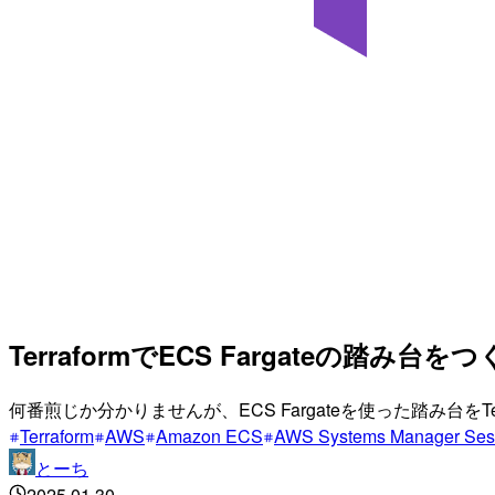
TerraformでECS Fargateの踏み台を
何番煎じか分かりませんが、ECS Fargateを使った踏み台をTe
Terraform
AWS
Amazon ECS
AWS Systems Manager Ses
とーち
2025.01.30