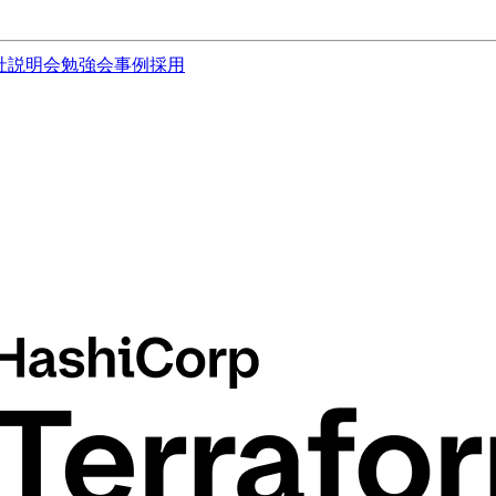
社説明会
勉強会
事例
採用