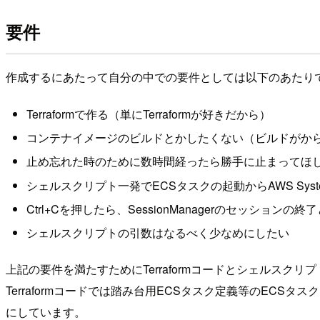
要件
作成するにあたって自分の中での要件としては以下のあたり
Terraformで作る（単にTerraformが好きだから）
コンテナイメージのビルドとかしたくない（ビルドがか
止め忘れた時のために数時間経ったら勝手に止まってほ
シェルスクリプト一発でECSタスクの起動からAWS Systems 
Ctrl+Cを押したら、SessionManagerのセッショ
シェルスクリプトの引数はなるべく少なめにしたい
上記の要件を満たすためにTerraformコードとシェルスクリ
Terraformコードでは踏み台用ECSタスク定義等のECSタ
にしています。