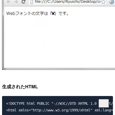
生成されたHTML
<!DOCTYPE html PUBLIC "-//W3C//DTD XHTML 1.0 Strict//
<html xmlns="http://www.w3.org/1999/xhtml" xml:lang="