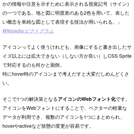
かの情報や注意を示すために表示される視覚記号（サイン）
の一つである。地と図に明度差のある2色を用いて、表した
い概念を単純な図として表現する技法が用いられる。
Wikipedia:ピクトグラム
アイコンってよく使うけれども、画像にすると書き出したサ
イズ以上には拡大できない（しない方が良い）しCSS Sprite
で対応するのも何かと面倒。
特にhover時のアイコンまで考えだすと大変だしめんどくさ
い。
そこで1つの解決策となる
アイコンのWebフォント化
です。
アイコンをWebフォントにすることで、ベクターの軽量な
データが利用でき、複数のアイコンを1つにまとめられ、
hoverやactiveなど状態の変更が容易です。