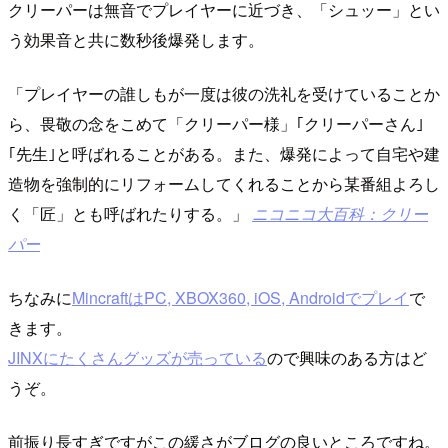
クリーパーは無音でプレイヤーに近づき、「シュッー」とい
う効果音と共に数秒後爆発します。
プレイヤーの誰しもが一度は彼の洗礼を受けていることか
ら、畏敬の念をこめて「クリーパー様」｢クリーパーさん｣
｢先生｣と呼ばれることがある。また、爆発によって自宅や建
造物を強制的にリフォームしてくれることから某番組よろし
く「匠」とも呼ばれたりする。
ニコニコ大百科：クリー
パー
ちなみに
MincraftはPC, XBOX360, iOS, Androidでプレイ
で
きます。
JINXにたくさんグッズが売っている
ので興味のある方はど
うぞ。
前振り長すぎですがこの緩さがブログの良いところですね。