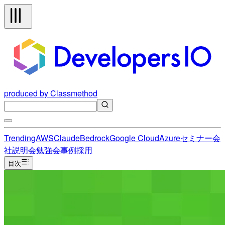
produced by Classmethod
Trending
AWS
Claude
Bedrock
Google Cloud
Azure
セミナー
会
社説明会
勉強会
事例
採用
目次