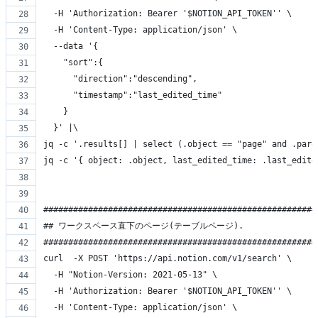
  -H 'Authorization: Bearer '$NOTION_API_TOKEN'' \
  -H 'Content-Type: application/json' \
  --data '{
    "sort":{
      "direction":"descending",
      "timestamp":"last_edited_time"
    }
  }' |\
jq -c '.results[] | select (.object == "page" and .pare
jq -c '{ object: .object, last_edited_time: .last_edite
#######################################################
## ワークスペース直下のページ(テーブルページ).
#######################################################
curl  -X POST 'https://api.notion.com/v1/search' \
  -H "Notion-Version: 2021-05-13" \
  -H 'Authorization: Bearer '$NOTION_API_TOKEN'' \
  -H 'Content-Type: application/json' \