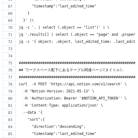
      "timestamp":"last_edited_time"
    }
  }' |\
jq -c '. | select (.object == "list")' | \
jq '.results[] | select (.object == "page" and .prope
jq -c '{ object: .object, last_edited_time: .last_edit
#######################################################
## ワークスペース配下にあるテーブル関連ページ(タイトル).
#######################################################
curl  -X POST 'https://api.notion.com/v1/search' \
  -H "Notion-Version: 2021-05-13" \
  -H 'Authorization: Bearer '$NOTION_API_TOKEN'' \
  -H 'Content-Type: application/json' \
  --data '{
    "sort":{
      "direction":"descending",
      "timestamp":"last_edited_time"