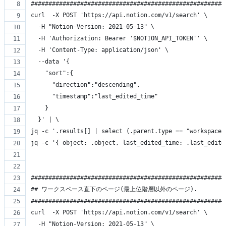
#######################################################
curl  -X POST 'https://api.notion.com/v1/search' \
  -H "Notion-Version: 2021-05-13" \
  -H 'Authorization: Bearer '$NOTION_API_TOKEN'' \
  -H 'Content-Type: application/json' \
  --data '{
    "sort":{
      "direction":"descending",
      "timestamp":"last_edited_time"
    }
  }' | \
jq -c '.results[] | select (.parent.type == "workspace"
jq -c '{ object: .object, last_edited_time: .last_edite
#######################################################
## ワークスペース直下のページ(最上位階層以外のページ).
#######################################################
curl  -X POST 'https://api.notion.com/v1/search' \
  -H "Notion-Version: 2021-05-13" \