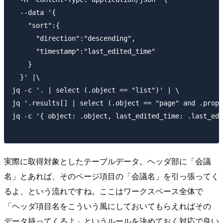
  --data '{

    "sort":{

      "direction":"descending",

      "timestamp":"last_edited_time"

    }

  }' |\

jq -c '. | select (.object == "list")' | \

jq '.results[] | select (.object == "page" and .prop
jq -c '{ object: .object, last_edited_time: .last_ed
実際に取得対象としたテーブルデータ。ヘッダ部に「会議
名」とあれば、そのページ項目の「会議名」を引っ張ってく
るよ、という流れですね。ここはワークスペース全体で
「ヘッダ項目名をこういう風にしておいてもらえればその
データ持ってくるよ」というルールを決めておく対応で良い