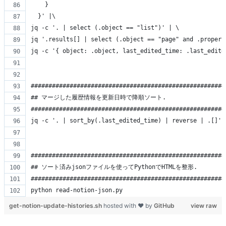
    }
  }' |\
jq -c '. | select (.object == "list")' | \
jq '.results[] | select (.object == "page" and .prope
jq -c '{ object: .object, last_edited_time: .last_edit
#######################################################
## マージした履歴情報を更新日時で降順ソート.
#######################################################
jq -c '. | sort_by(.last_edited_time) | reverse | .[]' 
#######################################################
## ソート済みjsonファイルを使ってPythonでHTMLを整形.
#######################################################
python read-notion-json.py
get-notion-update-histories.sh
hosted with ❤ by
GitHub
view raw