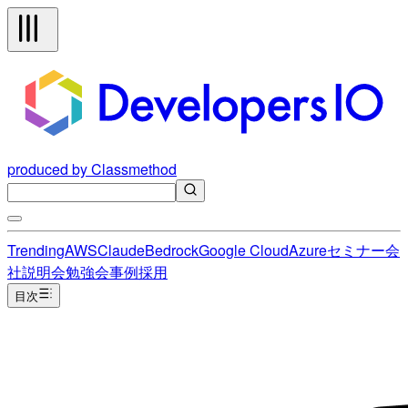
produced by Classmethod
Trending
AWS
Claude
Bedrock
Google Cloud
Azure
セミナー
会
社説明会
勉強会
事例
採用
目次