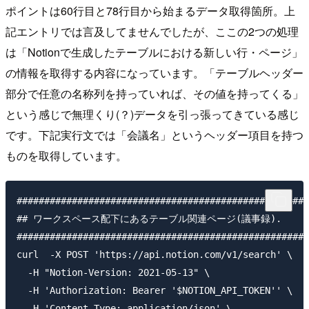
ポイントは60行目と78行目から始まるデータ取得箇所。上
記エントリでは言及してませんでしたが、ここの2つの処理
は「Notionで生成したテーブルにおける新しい行・ページ」
の情報を取得する内容になっています。「テーブルヘッダー
部分で任意の名称列を持っていれば、その値を持ってくる」
という感じで無理くり(？)データを引っ張ってきている感じ
です。下記実行文では「会議名」というヘッダー項目を持つ
ものを取得しています。
#####################################################
## ワークスペース配下にあるテーブル関連ページ(議事録).

#####################################################
curl  -X POST 'https://api.notion.com/v1/search' \

  -H "Notion-Version: 2021-05-13" \

  -H 'Authorization: Bearer '$NOTION_API_TOKEN'' \

  -H 'Content-Type: application/json' \
