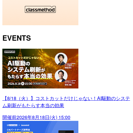
EVENTS
【8/18（火）】コストカットだけじゃない！AI駆動のシステ
ム刷新がもたらす本当の効果
開催前
2026年8月18日(火) 15:00