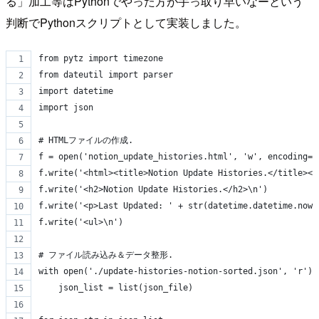
る」加工等はPythonでやった方が手っ取り早いなーという
判断でPythonスクリプトとして実装しました。
from pytz import timezone
from dateutil import parser
import datetime
import json
# HTMLファイルの作成.
f = open('notion_update_histories.html', 'w', encoding='
f.write('<html><title>Notion Update Histories.</title><b
f.write('<h2>Notion Update Histories.</h2>\n')
f.write('<p>Last Updated: ' + str(datetime.datetime.now(
f.write('<ul>\n')
# ファイル読み込み＆データ整形.
with open('./update-histories-notion-sorted.json', 'r') 
    json_list = list(json_file)