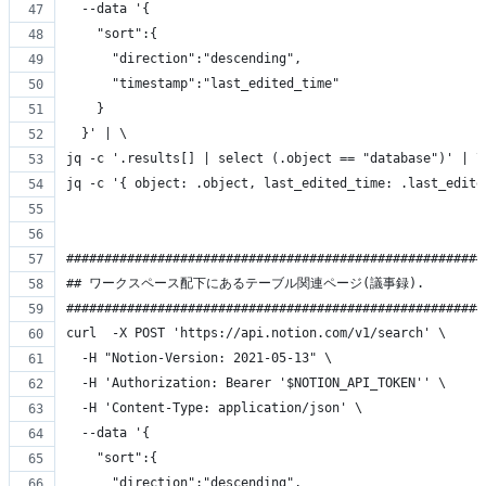
  --data '{
    "sort":{
      "direction":"descending",
      "timestamp":"last_edited_time"
    }
  }' | \
jq -c '.results[] | select (.object == "database")' | \
jq -c '{ object: .object, last_edited_time: .last_edite
#######################################################
## ワークスペース配下にあるテーブル関連ページ(議事録).
#######################################################
curl  -X POST 'https://api.notion.com/v1/search' \
  -H "Notion-Version: 2021-05-13" \
  -H 'Authorization: Bearer '$NOTION_API_TOKEN'' \
  -H 'Content-Type: application/json' \
  --data '{
    "sort":{
      "direction":"descending",