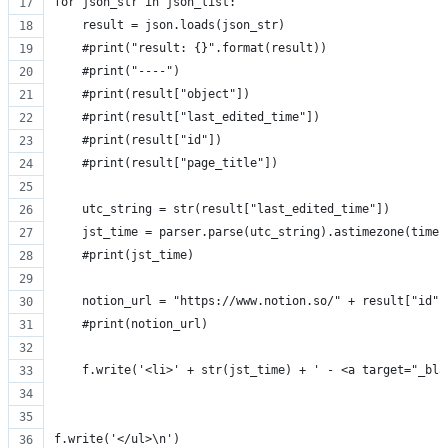
for json_str in json_list:
    result = json.loads(json_str)
    #print("result: {}".format(result))
    #print("----")
    #print(result["object"])
    #print(result["last_edited_time"])
    #print(result["id"])
    #print(result["page_title"])
    utc_string = str(result["last_edited_time"])
    jst_time = parser.parse(utc_string).astimezone(timez
    #print(jst_time) 
    notion_url = "https://www.notion.so/" + result["id"]
    #print(notion_url)
    f.write('<li>' + str(jst_time) + ' - <a target="_bla
f.write('</ul>\n')