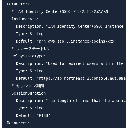
Parameters:

  # IAM Identity Center(SSO) インスタンスのARN

  InstanceArn:

    Description: "IAM Identity Center(SSO) Instance A
    Type: String

    Default: "arn:aws:sso:::instance/ssoins-xxx"

  # リレーステートURL

  RelayStateType:

    Description: "Used to redirect users within the a
    Type: String

    Default: "https://ap-northeast-1.console.aws.amaz
  # セッション期間

  SessionDuration:

    Description: "The length of time that the applica
    Type: String

    Default: "PT8H"

Resources:
