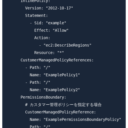
      InlinePolicy:

        Version: "2012-10-17"

        Statement:

          - Sid: "example"

            Effect: "Allow"

            Action:

              - "ec2:DescribeRegions"

            Resource: "*"

      CustomerManagedPolicyReferences:

        - Path: "/"

          Name: "ExamplePolicy1"

        - Path: "/"

          Name: "ExamplePolicy2"

      PermissionsBoundary:

        # カスタマー管理ポリシーを指定する場合

        CustomerManagedPolicyReference:

          Name: "ExamplePermissionsBoundaryPolicy"

          Path: "/"
