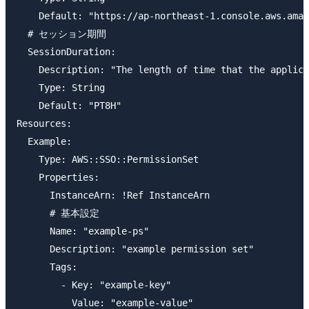
    Default: "https://ap-northeast-1.console.aws.amaz
  # セッション期間

  SessionDuration:

    Description: "The length of time that the applica
    Type: String

    Default: "PT8H"

Resources:

  Example:

    Type: AWS::SSO::PermissionSet

    Properties:

      InstanceArn: !Ref InstanceArn

      # 基本設定

      Name: "example-ps"

      Description: "example permission set"

      Tags:

        - Key: "example-key"

          Value: "example-value"
