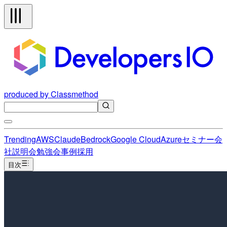
produced by Classmethod
Trending
AWS
Claude
Bedrock
Google Cloud
Azure
セミナー
会
社説明会
勉強会
事例
採用
目次