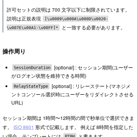
許可セットの説明は 700 文字以下に制限されています。
説明は正規表現
[\u0009\u000A\u000D\u0020-
と一致する必要があります。
\u007E\u00A1-\u00FF]*
操作周り
[optional] : セッション期間(ユーザー
SessionDuration
がログオン状態を維持できる時間)
[optional] : リレーステート(マネジメ
RelayStateType
ントコンソール選択時にユーザーをリダイレクトさせる
URL)
セッション期間は 1時間〜12時間の間で秒単位で選択できま
す。
ISO 8601
形式で記載します。 例えば 8時間を指定した
い場合、テンプレートには
と書きます。
PT8H