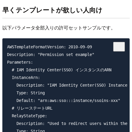
早くテンプレートが欲しい人向け
以下パラメータ全部入りの許可セットサンプルです。
AWSTemplateFormatVersion: 2010-09-09

Description: "Permission set example"

Parameters:

  # IAM Identity Center(SSO) インスタンスのARN

  InstanceArn:

    Description: "IAM Identity Center(SSO) Instance A
    Type: String

    Default: "arn:aws:sso:::instance/ssoins-xxx"

  # リレーステートURL

  RelayStateType:

    Description: "Used to redirect users within the a
    Type: String
