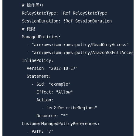
      # 操作周り

      RelayStateType: !Ref RelayStateType

      SessionDuration: !Ref SessionDuration

      # 権限

      ManagedPolicies:

        - "arn:aws:iam::aws:policy/ReadOnlyAccess"

        - "arn:aws:iam::aws:policy/AmazonS3FullAccess
      InlinePolicy:

        Version: "2012-10-17"

        Statement:

          - Sid: "example"

            Effect: "Allow"

            Action:

              - "ec2:DescribeRegions"

            Resource: "*"

      CustomerManagedPolicyReferences:

        - Path: "/"
