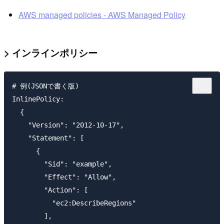
AWS managed policies - AWS Managed Policy
> インラインポリシー
# 例(JSONで書く版)

InlinePolicy:

  {

    "Version": "2012-10-17",

    "Statement": [

      {

        "Sid": "example",

        "Effect": "Allow",

        "Action": [

          "ec2:DescribeRegions"

        ],
