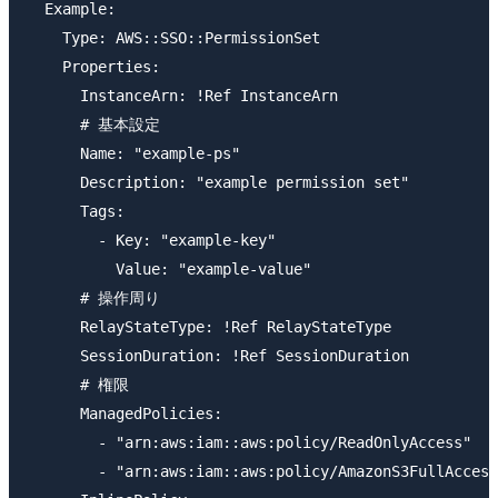
  Example:

    Type: AWS::SSO::PermissionSet

    Properties:

      InstanceArn: !Ref InstanceArn

      # 基本設定

      Name: "example-ps"

      Description: "example permission set"

      Tags:

        - Key: "example-key"

          Value: "example-value"

      # 操作周り

      RelayStateType: !Ref RelayStateType

      SessionDuration: !Ref SessionDuration

      # 権限

      ManagedPolicies:

        - "arn:aws:iam::aws:policy/ReadOnlyAccess"

        - "arn:aws:iam::aws:policy/AmazonS3FullAccess