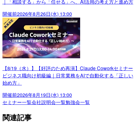
｜「相談する」から「任せる」へ、AI活用の考え方と進め方
開催前
2026年8月26日(水) 13:00
【8/19（水）】【好評のため再演】Claude Coworkセミナー
ビジネス職向け初級編｜日常業務をAIで自動化する「正しい
始め方」
開催前
2026年8月19日(水) 13:00
セミナー一覧
会社説明会一覧
勉強会一覧
関連記事