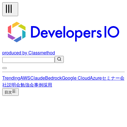
produced by Classmethod
Trending
AWS
Claude
Bedrock
Google Cloud
Azure
セミナー
会
社説明会
勉強会
事例
採用
目次