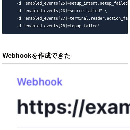
    -d "enabled_events[25]=setup_intent.setup_failed"
    -d "enabled_events[26]=source.failed" \

    -d "enabled_events[27]=terminal.reader.action_fai
Webhookを作成できた