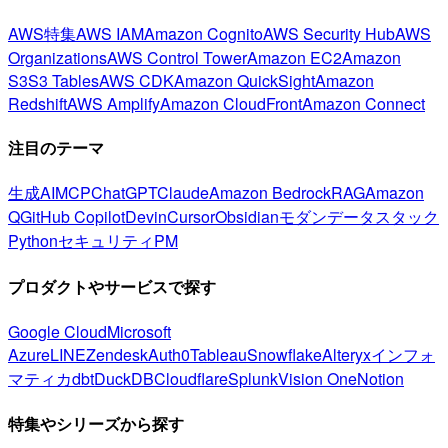
AWS特集
AWS IAM
Amazon Cognito
AWS Security Hub
AWS
Organizations
AWS Control Tower
Amazon EC2
Amazon
S3
S3 Tables
AWS CDK
Amazon QuickSight
Amazon
Redshift
AWS Amplify
Amazon CloudFront
Amazon Connect
注目のテーマ
生成AI
MCP
ChatGPT
Claude
Amazon Bedrock
RAG
Amazon
Q
GitHub Copilot
Devin
Cursor
Obsidian
モダンデータスタック
Python
セキュリティ
PM
プロダクトやサービスで探す
Google Cloud
Microsoft
Azure
LINE
Zendesk
Auth0
Tableau
Snowflake
Alteryx
インフォ
マティカ
dbt
DuckDB
Cloudflare
Splunk
Vision One
Notion
特集やシリーズから探す