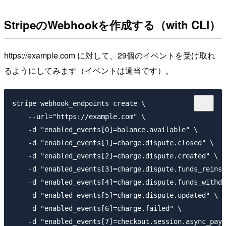
StripeのWebhookを作成する（with CLI）
https://example.com に対して、29個のイベントを受け取れ
るようにしてみます（イベントは適当です）。
stripe webhook_endpoints create \

    --url="https://example.com" \

    -d "enabled_events[0]=balance.available" \

    -d "enabled_events[1]=charge.dispute.closed" \

    -d "enabled_events[2]=charge.dispute.created" \

    -d "enabled_events[3]=charge.dispute.funds_reinst
    -d "enabled_events[4]=charge.dispute.funds_withdr
    -d "enabled_events[5]=charge.dispute.updated" \

    -d "enabled_events[6]=charge.failed" \

    -d "enabled_events[7]=checkout.session.async_paym