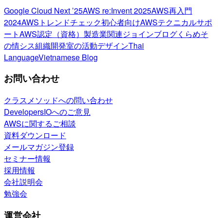
Google Cloud Next ’25
AWS re:Invent 2025
AWS再入門
2024
AWSトレンドチェック
初心者向け
AWSテクニカルサポ
ート
AWS認定（資格）
製造業関連
ジョインブログ
くらめそ
の情シス
組織開発室の活動
デザイン
Thai
Language
Vietnamese Blog
お問い合わせ
クラスメソッドへの問い合わせ
DevelopersIOへのご意見
AWSに関するご相談
資料ダウンロード
メールマガジン登録
セミナー情報
採用情報
会社説明会
勉強会
運営会社