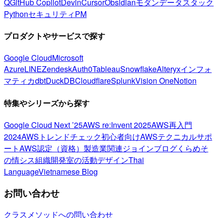
Q
GitHub Copilot
Devin
Cursor
Obsidian
モダンデータスタック
Python
セキュリティ
PM
プロダクトやサービスで探す
Google Cloud
Microsoft
Azure
LINE
Zendesk
Auth0
Tableau
Snowflake
Alteryx
インフォ
マティカ
dbt
DuckDB
Cloudflare
Splunk
Vision One
Notion
特集やシリーズから探す
Google Cloud Next ’25
AWS re:Invent 2025
AWS再入門
2024
AWSトレンドチェック
初心者向け
AWSテクニカルサポ
ート
AWS認定（資格）
製造業関連
ジョインブログ
くらめそ
の情シス
組織開発室の活動
デザイン
Thai
Language
Vietnamese Blog
お問い合わせ
クラスメソッドへの問い合わせ