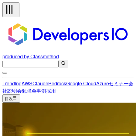
produced by Classmethod
Trending
AWS
Claude
Bedrock
Google Cloud
Azure
セミナー
会
社説明会
勉強会
事例
採用
目次