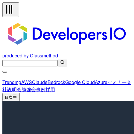
produced by Classmethod
Trending
AWS
Claude
Bedrock
Google Cloud
Azure
セミナー
会
社説明会
勉強会
事例
採用
目次