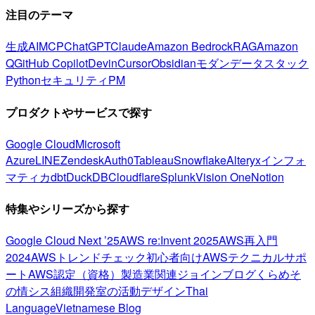
注目のテーマ
生成AI
MCP
ChatGPT
Claude
Amazon Bedrock
RAG
Amazon
Q
GitHub Copilot
Devin
Cursor
Obsidian
モダンデータスタック
Python
セキュリティ
PM
プロダクトやサービスで探す
Google Cloud
Microsoft
Azure
LINE
Zendesk
Auth0
Tableau
Snowflake
Alteryx
インフォ
マティカ
dbt
DuckDB
Cloudflare
Splunk
Vision One
Notion
特集やシリーズから探す
Google Cloud Next ’25
AWS re:Invent 2025
AWS再入門
2024
AWSトレンドチェック
初心者向け
AWSテクニカルサポ
ート
AWS認定（資格）
製造業関連
ジョインブログ
くらめそ
の情シス
組織開発室の活動
デザイン
Thai
Language
Vietnamese Blog