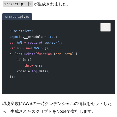
が生成されました。
src/script.js
src/script.js
"use strict"
;
exports
.__esModule 
=
 true
;
var
 AWS
 =
 require
(
"aws-sdk"
);
var
 s3 
=
 new
 AWS
.
S3
();
s3.
listBuckets
(
function
 (
err
, 
data
) {
    if
 (err)
        throw
 err;
    console.
log
(data);
});
環境変数にAWSの一時クレデンシャルの情報をセットした
ら、生成されたスクリプトをNodeで実行します。