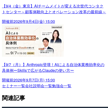
【9/4（金）東京】AIチームメイトが変える次世代コンタク
トセンター～顧客体験向上とオペレーション改革の最前線～
開催前
2026年9月4日(金) 15:00
【9/7（月）】Anthropic登壇！AIによる自治体業務効率化の
具体例ーSkillsで広がるClaudeの使い方ー
開催前
2026年9月7日(月) 15:00
セミナー一覧
会社説明会一覧
勉強会一覧
関連記事