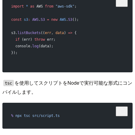
import
 *
 as
 AWS 
from
 "aws-sdk"
;
const
 s3
:
 AWS
.
S3
 =
 new
 AWS
.
S3
();
s3.
listBuckets
((
err
, 
data
) 
=>
 {
  if
 (err) 
throw
 err;
  console.
log
(data);
});
を使用してスクリプトをNodeで実行可能な形式にコン
tsc
パイルします。
%
 npx
 tsc
 src/script.ts