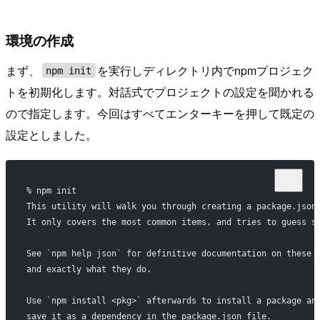
環境の作成
まず、
を実行しディレクトリ内でnpmプロジェク
npm init
トを初期化します。対話式でプロジェクトの設定を聞かれる
ので指定します。今回はすべてエンターキーを押して既定の
設定としました。
% npm init
This utility will walk you through creating a package.json
It only covers the most common items, and tries to guess s
See `npm help json` for definitive documentation on these 
and exactly what they do.
Use `npm install <pkg>` afterwards to install a package an
save it as a dependency in the package.json file.