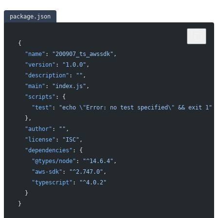
package.json
{
  "name"
: 
"200907_ts_awssdk"
,
  "version"
: 
"1.0.0"
,
  "description"
: 
""
,
  "main"
: 
"index.js"
,
  "scripts"
: {
    "test"
: 
"echo 
\"
Error: no test specified
\"
 && exit 1"
  },
  "author"
: 
""
,
  "license"
: 
"ISC"
,
  "dependencies"
: {
    "@types/node"
: 
"^14.6.4"
,
    "aws-sdk"
: 
"^2.747.0"
,
    "typescript"
: 
"^4.0.2"
  }
}