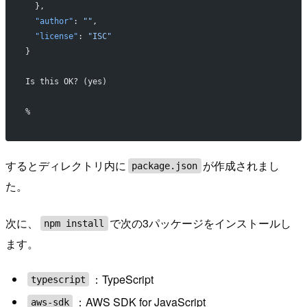
  },
  "author"
: 
""
,
  "license"
: 
"ISC"
}
Is this OK? (yes)
%
するとディレクトリ内に
が作成されまし
package.json
た。
次に、
で次の3パッケージをインストールし
npm install
ます。
：TypeScript
typescript
：AWS SDK for JavaScript
aws-sdk