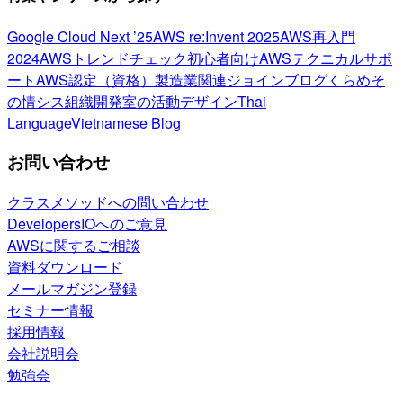
Google Cloud Next ’25
AWS re:Invent 2025
AWS再入門
2024
AWSトレンドチェック
初心者向け
AWSテクニカルサポ
ート
AWS認定（資格）
製造業関連
ジョインブログ
くらめそ
の情シス
組織開発室の活動
デザイン
Thai
Language
Vietnamese Blog
お問い合わせ
クラスメソッドへの問い合わせ
DevelopersIOへのご意見
AWSに関するご相談
資料ダウンロード
メールマガジン登録
セミナー情報
採用情報
会社説明会
勉強会