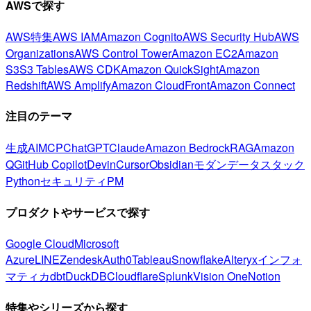
AWSで探す
AWS特集
AWS IAM
Amazon Cognito
AWS Security Hub
AWS
Organizations
AWS Control Tower
Amazon EC2
Amazon
S3
S3 Tables
AWS CDK
Amazon QuickSight
Amazon
Redshift
AWS Amplify
Amazon CloudFront
Amazon Connect
注目のテーマ
生成AI
MCP
ChatGPT
Claude
Amazon Bedrock
RAG
Amazon
Q
GitHub Copilot
Devin
Cursor
Obsidian
モダンデータスタック
Python
セキュリティ
PM
プロダクトやサービスで探す
Google Cloud
Microsoft
Azure
LINE
Zendesk
Auth0
Tableau
Snowflake
Alteryx
インフォ
マティカ
dbt
DuckDB
Cloudflare
Splunk
Vision One
Notion
特集やシリーズから探す