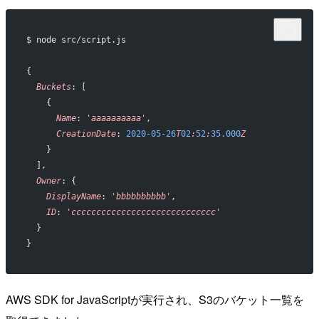
$ node src/script.js
{
  Buckets
: [
    {
      Name
: 
'aaaaaaaaaa'
,
      CreationDate
: 
2020-05-26
T
02
:
52
:
35.000
Z
    }
  ],
  Owner
: {
    DisplayName
: 
'bbbbbbbbbb'
,
    ID
: 
'ccccccccccccccccccccccccccccc'
  }
}
AWS SDK for JavaScriptが実行され、S3のバケット一覧を