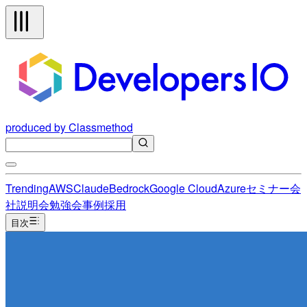
produced by Classmethod
Trending
AWS
Claude
Bedrock
Google Cloud
Azure
セミナー
会
社説明会
勉強会
事例
採用
目次