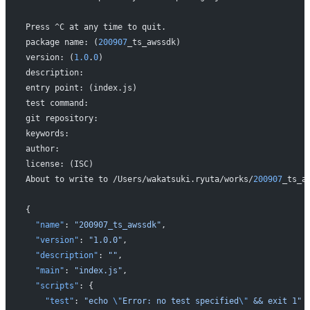
Press ^C at any time to quit.
package name: (
200907
_ts_awssdk) 
version: (
1.0
.
0
) 
description: 
entry point: (index.js) 
test command: 
git repository: 
keywords: 
author: 
license: (ISC) 
About to write to /Users/wakatsuki.ryuta/works/
200907
_ts_a
{
  "name"
: 
"200907_ts_awssdk"
,
  "version"
: 
"1.0.0"
,
  "description"
: 
""
,
  "main"
: 
"index.js"
,
  "scripts"
: {
    "test"
: 
"echo 
\"
Error: no test specified
\"
 && exit 1"