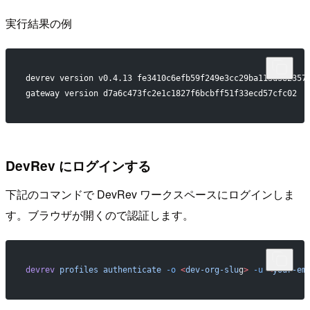
実行結果の例
devrev version v0.4.13 fe3410c6efb59f249e3cc29ba113d382357
gateway version d7a6c473fc2e1c1827f6bcbff51f33ecd57cfc02
DevRev にログインする
下記のコマンドで DevRev ワークスペースにログインしま
す。ブラウザが開くので認証します。
devrev
 profiles
 authenticate
 -o
 <
dev-org-slu
g
>
 -u
 <
your-em