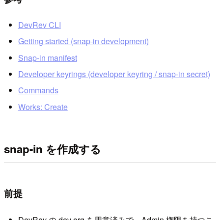
DevRev CLI
Getting started (snap-in development)
Snap-in manifest
Developer keyrings (developer keyring / snap-in secret)
Commands
Works: Create
snap-in を作成する
前提
DevRev の dev org を用意済みで、Admin 権限を持つこ