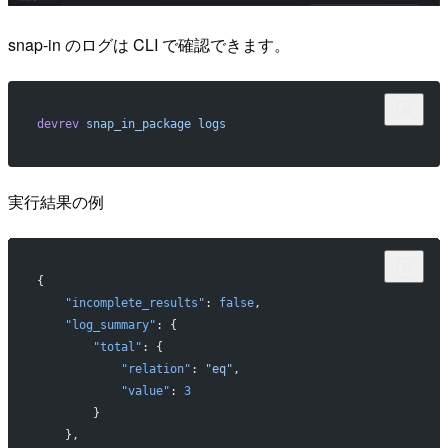
snap-in のログは CLI で確認できます。
devrev
 snap_in_package
 logs
実行結果の例
{
    "incomplete_results"
: 
false
,
    "log_summary"
: {
        "total"
: {
            "relation"
: 
"eq"
,
            "value"
: 
3
        }
    },