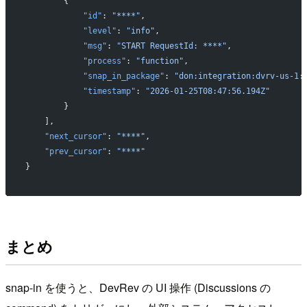
        {
            "id"
: 
"****"
,
            "level"
: 
"info"
,
            "msg"
: 
"START RequestId: ****"
,
            "process"
: 
"function"
,
            "snap_in_package"
: 
"don:integration:dvrv-us-1:
            "timestamp"
: 
"2026-01-25T08:47:56.194Z"
        }
    ],
    "next_cursor"
: 
"****"
,
    "prev_cursor"
: 
"****"
}
まとめ
snap-in を使うと、DevRev の UI 操作 (Discussions の