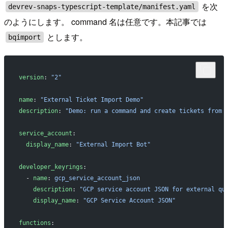
を次
devrev-snaps-typescript-template/manifest.yaml
のようにします。 command 名は任意です。本記事では
とします。
bqimport
version
: 
"2"
name
: 
"External Ticket Import Demo"
description
: 
"Demo: run a command and create tickets from 
service_account
:
  display_name
: 
"External Import Bot"
developer_keyrings
:
  - 
name
: 
gcp_service_account_json
    description
: 
"GCP service account JSON for external qu
    display_name
: 
"GCP Service Account JSON"
functions
: