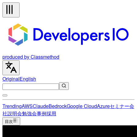
produced by Classmethod
Original
English
Trending
AWS
Claude
Bedrock
Google Cloud
Azure
セミナー
会
社説明会
勉強会
事例
採用
目次