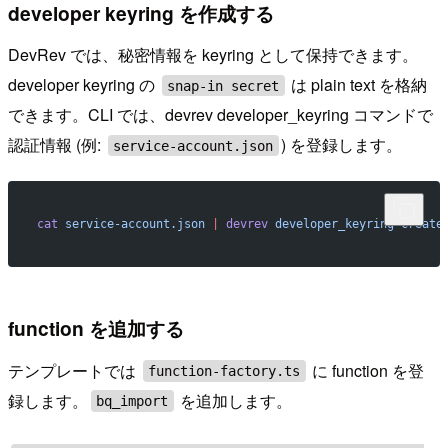
developer keyring を作成する
DevRev では、秘密情報を keyring として保持できます。
developer keyring の
は plain text を格納
snap-in secret
できます。CLI では、devrev developer_keyring コマンドで
認証情報 (例:
) を登録します。
service-account.json
cat
 service-account.json
 |
 devrev
 developer_keyring
 create
function を追加する
テンプレートでは
に function を登
function-factory.ts
録します。
を追加します。
bq_import