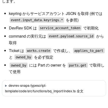
します。
keyring からサービスアカウント JSON を取得 (例では
を参照)
event.input_data.keyrings.*
DevRev SDK は
で初期化
service_account_token
command の実行元は
から
event.payload.source_id
取得
Ticket は
で作成し、
works.create
applies_to_part
と
を必ず指定
owned_by
には Part の owner を
で取得し
owned_by
parts.get
て使用
devrev-snaps-typescript-
template/code/src/functions/bq_import/index.ts 全文