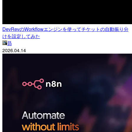
DevRevのWorkflowエンジンを使ってチケットの自動振り分
けを設定してみた
昴
2026.04.14