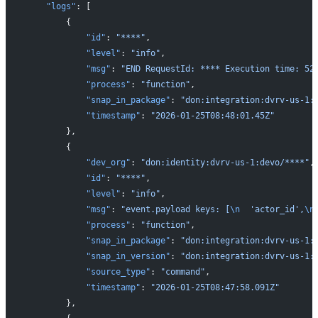
    "logs"
: [
        {
            "id"
: 
"****"
,
            "level"
: 
"info"
,
            "msg"
: 
"END RequestId: **** Execution time: 52
            "process"
: 
"function"
,
            "snap_in_package"
: 
"don:integration:dvrv-us-1:
            "timestamp"
: 
"2026-01-25T08:48:01.45Z"
        },
        {
            "dev_org"
: 
"don:identity:dvrv-us-1:devo/****"
,
            "id"
: 
"****"
,
            "level"
: 
"info"
,
            "msg"
: 
"event.payload keys: [
\n
  'actor_id',
\n
            "process"
: 
"function"
,
            "snap_in_package"
: 
"don:integration:dvrv-us-1:
            "snap_in_version"
: 
"don:integration:dvrv-us-1:
            "source_type"
: 
"command"
,
            "timestamp"
: 
"2026-01-25T08:47:58.091Z"
        },