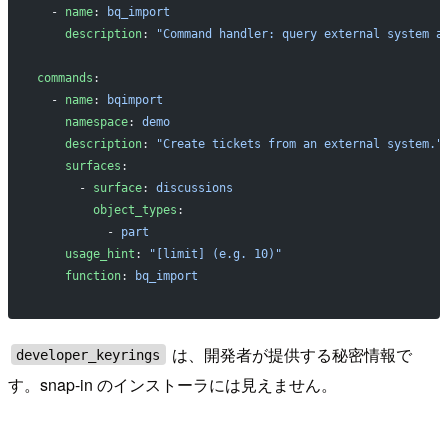
  - 
name
: 
bq_import
    description
: 
"Command handler: query external system a
commands
:
  - 
name
: 
bqimport
    namespace
: 
demo
    description
: 
"Create tickets from an external system."
    surfaces
:
      - 
surface
: 
discussions
        object_types
:
          - 
part
    usage_hint
: 
"[limit] (e.g. 10)"
    function
: 
bq_import
は、開発者が提供する秘密情報で
developer_keyrings
す。snap-in のインストーラには見えません。