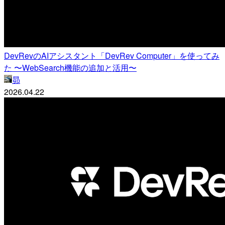
DevRevのAIアシスタント「DevRev Computer」を使ってみ
た 〜WebSearch機能の追加と活用〜
昴
2026.04.22