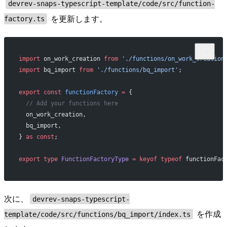
devrev-snaps-typescript-template/code/src/function-
を更新します。
factory.ts
import
 on_work_creation 
from
 './functions/on_work_creation
import
 bq_import 
from
 './functions/bq_import'
;
export
 const
 functionFactory
 =
 {
  // Add your functions here
  on_work_creation,
  bq_import,
} 
as
 const
;
export
 type
 FunctionFactoryType
 =
 keyof
 typeof
 functionFac
次に、
devrev-snaps-typescript-
を作成
template/code/src/functions/bq_import/index.ts