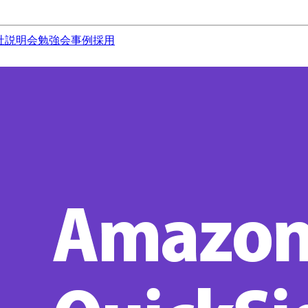
社説明会
勉強会
事例
採用