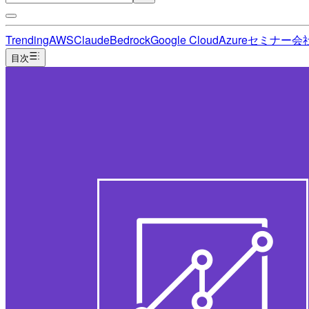
Trending
AWS
Claude
Bedrock
Google Cloud
Azure
セミナー
会
目次