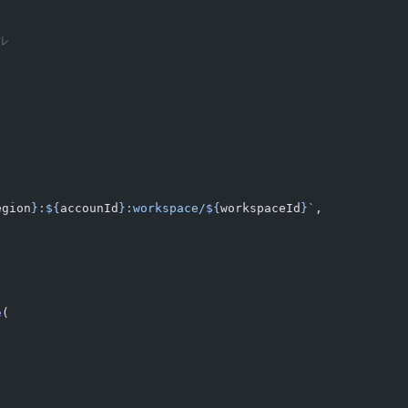
ル
(
egion
}:${
accounId
}:workspace/${
workspaceId
}`
,
e
(