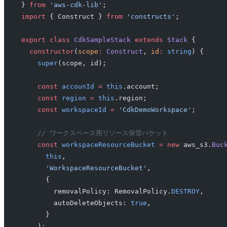
} 
from
 'aws-cdk-lib'
;
import
 { Construct } 
from
 'constructs'
;
export
 class
 CdkSampleStack
 extends
 Stack
 {
  constructor
(
scope
:
 Construct
, 
id
:
 string
) {
    super
(scope, id);
    const
 accounId
 =
 this
.account;
    const
 region
 =
 this
.region;
    const
 workspaceId
 =
 'CdkDemoWorkspace'
;
    // ワークスペース用リソース保管バケット
    const
 workspaceResourceBucket
 =
 new
 aws_s3.
Buc
      this
,
      'WorkspaceResourceBucket'
,
      {
        removalPolicy: RemovalPolicy.
DESTROY
,
        autoDeleteObjects: 
true
,
      }
    );