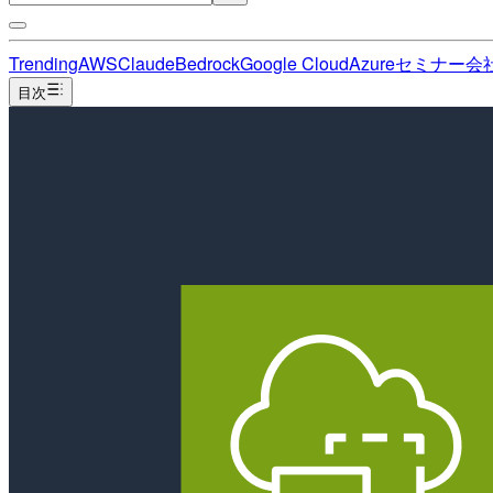
Trending
AWS
Claude
Bedrock
Google Cloud
Azure
セミナー
会
目次