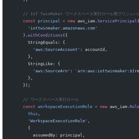
    // IoT TwinMaker ワークスペース実行ロール用プリンシパ
    const
 principal
 =
 new
 aws_iam.
ServicePrincipal
      'iottwinmaker.amazonaws.com'
    ).
withConditions
({
      StringEquals: {
        'aws:SourceAccount'
: accounId,
      },
      StringLike: {
        'aws:SourceArn'
: 
`arn:aws:iottwinmaker:${
r
      },
    });
    // ワークスペース実行ロール
    const
 workspaceExecutionRole
 =
 new
 aws_iam.
Rol
      this
,
      'WorkspaceExecutionRole'
,
      {
        assumedBy: principal,