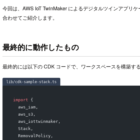
今回は、AWS IoT TwinMaker によるデジタルツインアプリ
合わせてご紹介します。
最終的に動作したもの
最終的には以下の CDK コードで、ワークスペースを構築す
lib/cdk-sample-stack.ts
import
 {
  aws_iam,
  aws_s3,
  aws_iottwinmaker,
  Stack,
  RemovalPolicy,