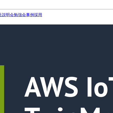
社説明会
勉強会
事例
採用