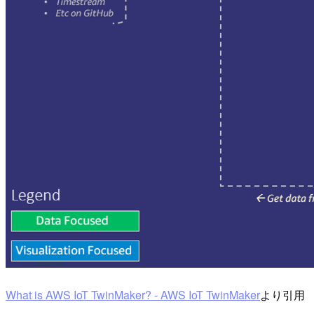
What is AWS IoT TwinMaker? - AWS IoT TwinMaker
より引用