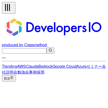
produced by Classmethod
Trending
AWS
Claude
Bedrock
Google Cloud
Azure
セミナー
会
社説明会
勉強会
事例
採用
目次