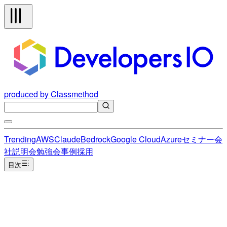
produced by Classmethod
Trending
AWS
Claude
Bedrock
Google Cloud
Azure
セミナー
会
社説明会
勉強会
事例
採用
目次