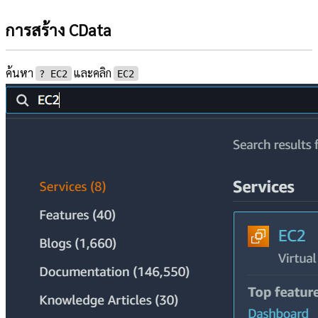
การสร้าง CData
ค้นหา
และคลิก
?︎ EC2
EC2