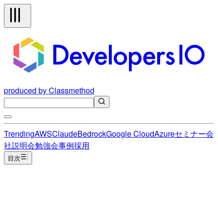
produced by Classmethod
Trending
AWS
Claude
Bedrock
Google Cloud
Azure
セミナー
会
社説明会
勉強会
事例
採用
目次