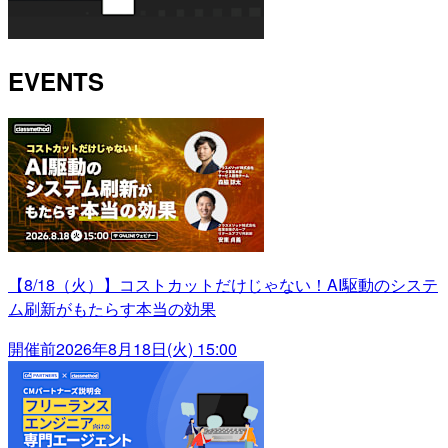
EVENTS
【8/18（火）】コストカットだけじゃない！AI駆動のシステ
ム刷新がもたらす本当の効果
開催前
2026年8月18日(火) 15:00