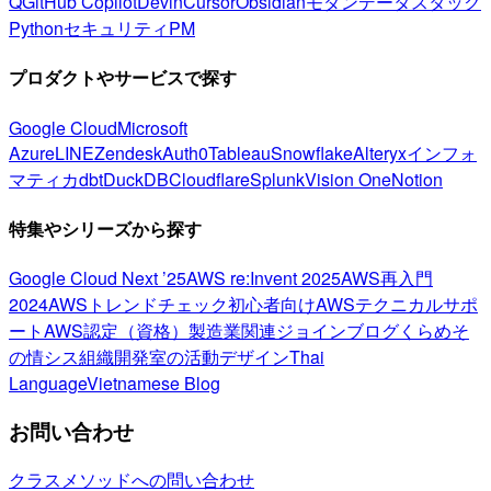
Q
GitHub Copilot
Devin
Cursor
Obsidian
モダンデータスタック
Python
セキュリティ
PM
プロダクトやサービスで探す
Google Cloud
Microsoft
Azure
LINE
Zendesk
Auth0
Tableau
Snowflake
Alteryx
インフォ
マティカ
dbt
DuckDB
Cloudflare
Splunk
Vision One
Notion
特集やシリーズから探す
Google Cloud Next ’25
AWS re:Invent 2025
AWS再入門
2024
AWSトレンドチェック
初心者向け
AWSテクニカルサポ
ート
AWS認定（資格）
製造業関連
ジョインブログ
くらめそ
の情シス
組織開発室の活動
デザイン
Thai
Language
Vietnamese Blog
お問い合わせ
クラスメソッドへの問い合わせ