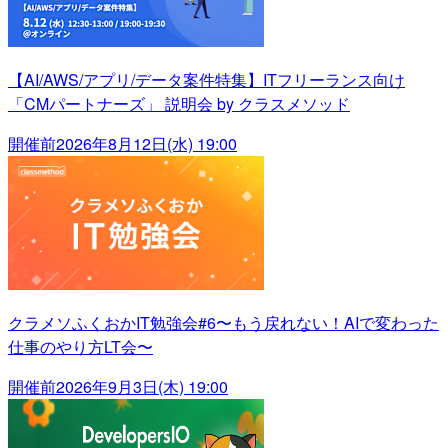
【AI/AWS/アプリ/データ案件特集】ITフリーランス向け
「CMパートナーズ」 説明会 by クラスメソッド
開催前
2026年8月12日(水) 19:00
クラメソふくおかIT勉強会#6〜もう戻れない！AIで変わった
仕事のやり方LT会〜
開催前
2026年9月3日(木) 19:00