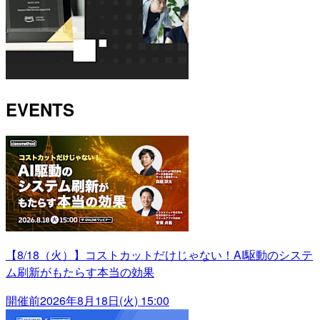
EVENTS
【8/18（火）】コストカットだけじゃない！AI駆動のシステ
ム刷新がもたらす本当の効果
開催前
2026年8月18日(火) 15:00