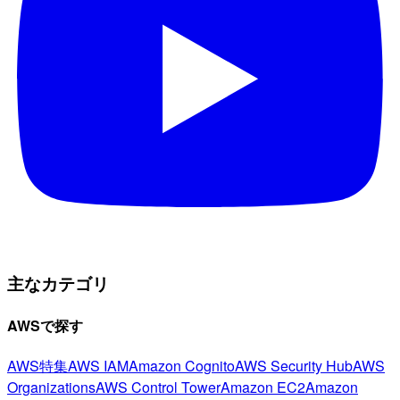
主なカテゴリ
AWSで探す
AWS特集
AWS IAM
Amazon Cognito
AWS Security Hub
AWS
Organizations
AWS Control Tower
Amazon EC2
Amazon