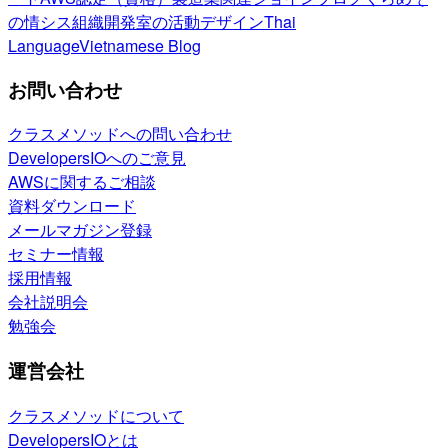
の情シス
組織開発室の活動
デザイン
Thai
Language
Vietnamese Blog
お問い合わせ
クラスメソッドへの問い合わせ
DevelopersIOへのご意見
AWSに関するご相談
資料ダウンロード
メールマガジン登録
セミナー情報
採用情報
会社説明会
勉強会
運営会社
クラスメソッドについて
DevelopersIOとは