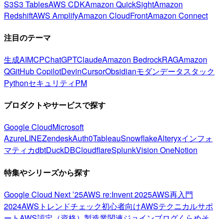
S3
S3 Tables
AWS CDK
Amazon QuickSight
Amazon
Redshift
AWS Amplify
Amazon CloudFront
Amazon Connect
注目のテーマ
生成AI
MCP
ChatGPT
Claude
Amazon Bedrock
RAG
Amazon
Q
GitHub Copilot
Devin
Cursor
Obsidian
モダンデータスタック
Python
セキュリティ
PM
プロダクトやサービスで探す
Google Cloud
Microsoft
Azure
LINE
Zendesk
Auth0
Tableau
Snowflake
Alteryx
インフォ
マティカ
dbt
DuckDB
Cloudflare
Splunk
Vision One
Notion
特集やシリーズから探す
Google Cloud Next ’25
AWS re:Invent 2025
AWS再入門
2024
AWSトレンドチェック
初心者向け
AWSテクニカルサポ
ート
AWS認定（資格）
製造業関連
ジョインブログ
くらめそ