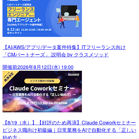
【AI/AWS/アプリ/データ案件特集】ITフリーランス向け
「CMパートナーズ」 説明会 by クラスメソッド
開催前
2026年8月12日(水) 19:00
【8/19（水）】【好評のため再演】Claude Coworkセミナー
ビジネス職向け初級編｜日常業務をAIで自動化する「正しい
始め方」