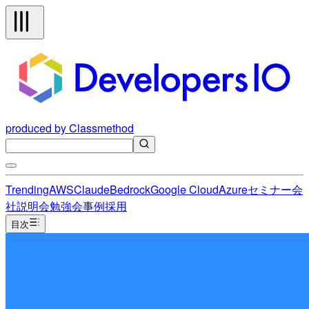
produced by Classmethod
Trending
AWS
Claude
Bedrock
Google Cloud
Azure
セミナー
会
社説明会
勉強会
事例
採用
目次