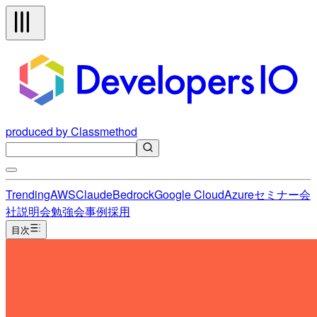
produced by Classmethod
Trending
AWS
Claude
Bedrock
Google Cloud
Azure
セミナー
会
社説明会
勉強会
事例
採用
目次