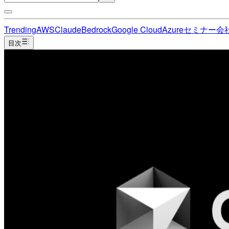
Trending
AWS
Claude
Bedrock
Google Cloud
Azure
セミナー
会
目次