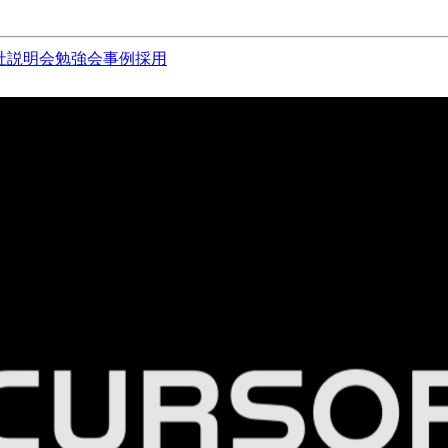
社説明会
勉強会
事例
採用