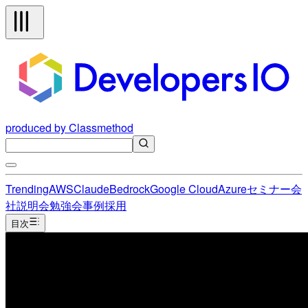
produced by Classmethod
Trending
AWS
Claude
Bedrock
Google Cloud
Azure
セミナー
会
社説明会
勉強会
事例
採用
目次