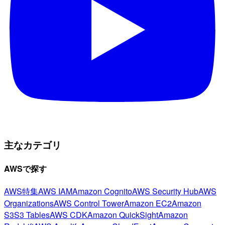
主なカテゴリ
AWSで探す
AWS特集
AWS IAM
Amazon Cognito
AWS Security Hub
AWS
Organizations
AWS Control Tower
Amazon EC2
Amazon
S3
S3 Tables
AWS CDK
Amazon QuickSight
Amazon