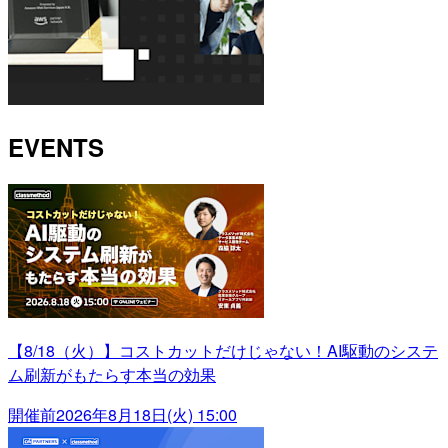
EVENTS
【8/18（火）】コストカットだけじゃない！AI駆動のシステ
ム刷新がもたらす本当の効果
開催前
2026年8月18日(火) 15:00