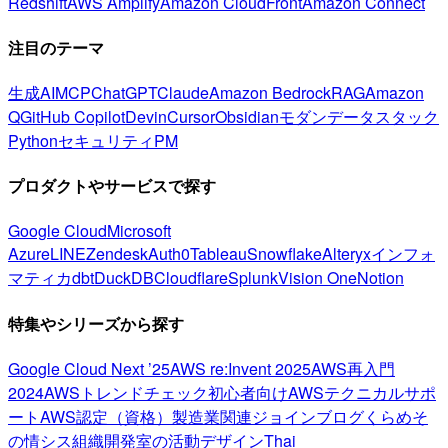
Redshift
AWS Amplify
Amazon CloudFront
Amazon Connect
注目のテーマ
生成AI
MCP
ChatGPT
Claude
Amazon Bedrock
RAG
Amazon
Q
GitHub Copilot
Devin
Cursor
Obsidian
モダンデータスタック
Python
セキュリティ
PM
プロダクトやサービスで探す
Google Cloud
Microsoft
Azure
LINE
Zendesk
Auth0
Tableau
Snowflake
Alteryx
インフォ
マティカ
dbt
DuckDB
Cloudflare
Splunk
Vision One
Notion
特集やシリーズから探す
Google Cloud Next ’25
AWS re:Invent 2025
AWS再入門
2024
AWSトレンドチェック
初心者向け
AWSテクニカルサポ
ート
AWS認定（資格）
製造業関連
ジョインブログ
くらめそ
の情シス
組織開発室の活動
デザイン
Thai