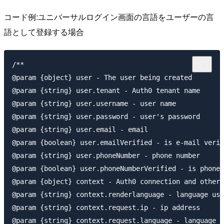
コード例:ユニバーサルログイン画面の言語をユーザーの言
語として登録する場合
/**

@param {object} user - The user being created

@param {string} user.tenant - Auth0 tenant name

@param {string} user.username - user name

@param {string} user.password - user's password

@param {string} user.email - email

@param {boolean} user.emailVerified - is e-mail verif
@param {string} user.phoneNumber - phone number

@param {boolean} user.phoneNumberVerified - is phone 
@param {object} context - Auth0 connection and other 
@param {string} context.renderlanguage - language use
@param {string} context.request.ip - ip address

@param {string} context.request.language - language o