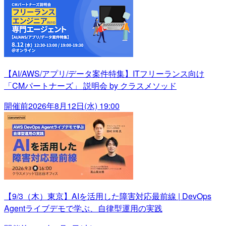
【AI/AWS/アプリ/データ案件特集】ITフリーランス向け
「CMパートナーズ」 説明会 by クラスメソッド
開催前
2026年8月12日(水) 19:00
【9/3（木）東京】AIを活用した障害対応最前線 | DevOps
Agentライブデモで学ぶ、自律型運用の実践