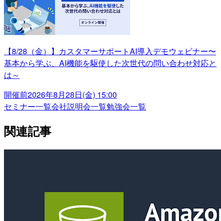
【8/28（金）】カスタマーサポートAI導入デモウェビナー〜
基本から学ぶ、AI機能を駆使した次世代の問い合わせ対応と
は～
開催前
2026年8月28日(金) 15:00
セミナー一覧
会社説明会一覧
勉強会一覧
関連記事