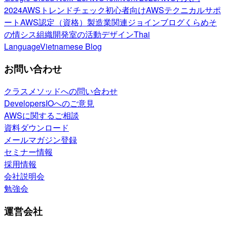
2024
AWSトレンドチェック
初心者向け
AWSテクニカルサポ
ート
AWS認定（資格）
製造業関連
ジョインブログ
くらめそ
の情シス
組織開発室の活動
デザイン
Thai
Language
Vietnamese Blog
お問い合わせ
クラスメソッドへの問い合わせ
DevelopersIOへのご意見
AWSに関するご相談
資料ダウンロード
メールマガジン登録
セミナー情報
採用情報
会社説明会
勉強会
運営会社