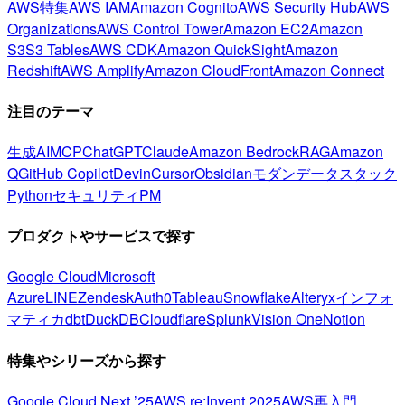
AWS特集
AWS IAM
Amazon Cognito
AWS Security Hub
AWS
Organizations
AWS Control Tower
Amazon EC2
Amazon
S3
S3 Tables
AWS CDK
Amazon QuickSight
Amazon
Redshift
AWS Amplify
Amazon CloudFront
Amazon Connect
注目のテーマ
生成AI
MCP
ChatGPT
Claude
Amazon Bedrock
RAG
Amazon
Q
GitHub Copilot
Devin
Cursor
Obsidian
モダンデータスタック
Python
セキュリティ
PM
プロダクトやサービスで探す
Google Cloud
Microsoft
Azure
LINE
Zendesk
Auth0
Tableau
Snowflake
Alteryx
インフォ
マティカ
dbt
DuckDB
Cloudflare
Splunk
Vision One
Notion
特集やシリーズから探す
Google Cloud Next ’25
AWS re:Invent 2025
AWS再入門