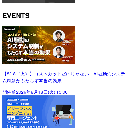
EVENTS
【8/18（火）】コストカットだけじゃない！AI駆動のシステ
ム刷新がもたらす本当の効果
開催前
2026年8月18日(火) 15:00