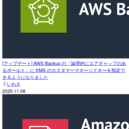
[アップデート] AWS Backup の「論理的にエアギャップのあ
るボールト」に KMS のカスタマーマネージドキーを指定で
きるようになりました
いわさ
2025.11.08