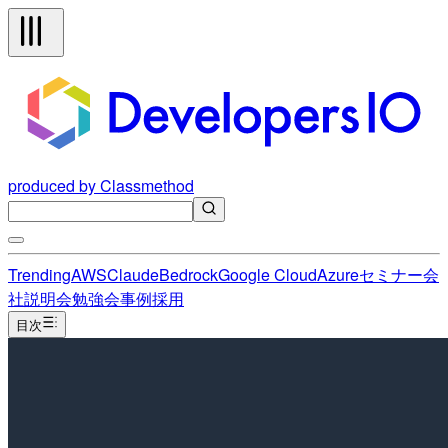
produced by Classmethod
Trending
AWS
Claude
Bedrock
Google Cloud
Azure
セミナー
会
社説明会
勉強会
事例
採用
目次