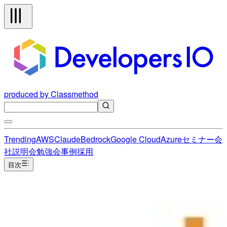
produced by Classmethod
Trending
AWS
Claude
Bedrock
Google Cloud
Azure
セミナー
会
社説明会
勉強会
事例
採用
目次