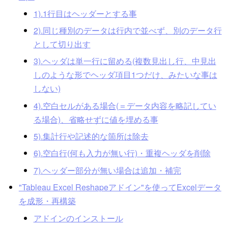
1).1行目はヘッダーとする事
2).同じ種別のデータは行内で並べず、別のデータ行
として切り出す
3).ヘッダは単一行に留める(複数見出し行、中見出
しのような形でヘッダ項目1つだけ、みたいな事は
しない)
4).空白セルがある場合(＝データ内容を略記してい
る場合)、省略せずに値を埋める事
5).集計行や記述的な箇所は除去
6).空白行(何も入力が無い行)・重複ヘッダを削除
7).ヘッダー部分が無い場合は追加・補完
"Tableau Excel Reshapeアドイン"を使ってExcelデータ
を成形・再構築
アドインのインストール