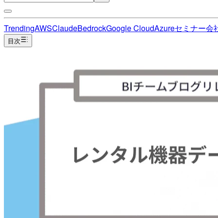
Trending
AWS
Claude
Bedrock
Google Cloud
Azure
セミナー
会
目次