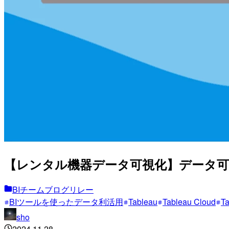
【レンタル機器データ可視化】データ可視化
BIチームブログリレー
BIツールを使ったデータ利活用
Tableau
Tableau Cloud
Ta
sho
2024.11.28