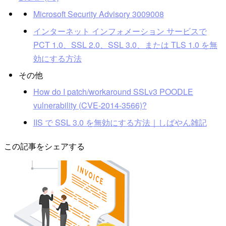
Microsoft Security Advisory 3009008
インターネット インフォメーション サービスで
PCT 1.0、SSL 2.0、SSL 3.0、または TLS 1.0 を無
効にする方法
その他
How do I patch/workaround SSLv3 POODLE
vulnerability (CVE­-2014­-3566)?
IIS で SSL 3.0 を無効にする方法｜しばやん雑記
この記事をシェアする