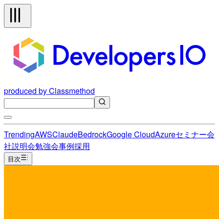
produced by Classmethod
Trending
AWS
Claude
Bedrock
Google Cloud
Azure
セミナー
会
社説明会
勉強会
事例
採用
目次