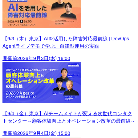
【9/3（木）東京】AIを活用した障害対応最前線 | DevOps
Agentライブデモで学ぶ、自律型運用の実践
開催前
2026年9月3日(木) 16:00
【9/4（金）東京】AIチームメイトが変える次世代コンタク
トセンター～顧客体験向上とオペレーション改革の最前線～
開催前
2026年9月4日(金) 15:00