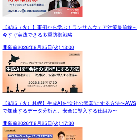
【8/25（火）】事例から学ぶ！ランサムウェア対策最前線～
今すぐ実践できる多重防御戦略
開催前
2026年8月25日(火) 13:00
【8/25（火）札幌】生成AIを“会社の武器”にする方法〜AWS
で加速するデータ分析と、安全に導入する仕組み〜
開催前
2026年8月25日(火) 17:30