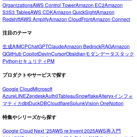
Organizations
AWS Control Tower
Amazon EC2
Amazon
S3
S3 Tables
AWS CDK
Amazon QuickSight
Amazon
Redshift
AWS Amplify
Amazon CloudFront
Amazon Connect
注目のテーマ
生成AI
MCP
ChatGPT
Claude
Amazon Bedrock
RAG
Amazon
Q
GitHub Copilot
Devin
Cursor
Obsidian
モダンデータスタック
Python
セキュリティ
PM
プロダクトやサービスで探す
Google Cloud
Microsoft
Azure
LINE
Zendesk
Auth0
Tableau
Snowflake
Alteryx
インフォ
マティカ
dbt
DuckDB
Cloudflare
Splunk
Vision One
Notion
特集やシリーズから探す
Google Cloud Next ’25
AWS re:Invent 2025
AWS再入門