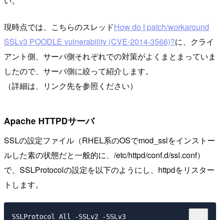
い。
現時点では、こちらのスレッド
How do I patch/workaround
SSLv3 POODLE vulnerability (CVE­-2014­-3566)?
に、クライ
アント側、サーバ側それぞれでの対策がよくまとまっていま
したので、サーバ側に絞って紹介します。
（詳細は、リンク先を参照ください）
Apache HTTPDサーバ
SSLの設定ファイル（RHEL系のOSでmod_sslをインストー
ルした素の状態だと一般的に、/etc/httpd/conf.d/ssl.conf）
で、
SSLProtocol
の設定を以下のようにし、httpdをリスター
トします。