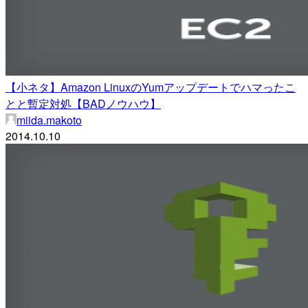
【小ネタ】Amazon LinuxのYumアップデートでハマったこ
とと暫定対処【BADノウハウ】
miida.makoto
2014.10.10