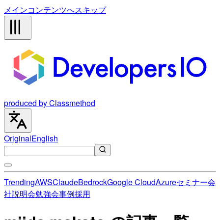
メインコンテンツへスキップ
produced by Classmethod
Original
English
Trending
AWS
Claude
Bedrock
Google Cloud
Azure
セミナー
会
社説明会
勉強会
事例
採用