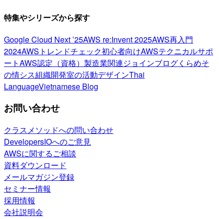
特集やシリーズから探す
Google Cloud Next ’25
AWS re:Invent 2025
AWS再入門
2024
AWSトレンドチェック
初心者向け
AWSテクニカルサポ
ート
AWS認定（資格）
製造業関連
ジョインブログ
くらめそ
の情シス
組織開発室の活動
デザイン
Thai
Language
Vietnamese Blog
お問い合わせ
クラスメソッドへの問い合わせ
DevelopersIOへのご意見
AWSに関するご相談
資料ダウンロード
メールマガジン登録
セミナー情報
採用情報
会社説明会