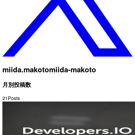
miida.makoto
miida-makoto
月別投稿数
21
Posts