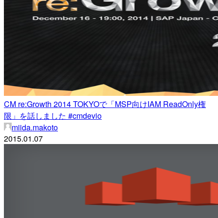
CM re:Growth 2014 TOKYOで「MSP向けIAM ReadOnly権
限」を話しました #cmdevio
miida.makoto
2015.01.07