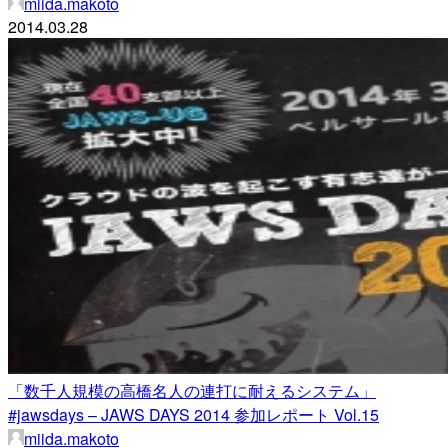
miida.makoto
2014.03.28
「数千人規模の高橋名人の連打に耐えるシステム」
#jawsdays – JAWS DAYS 2014 参加レポート Vol.15
miida.makoto