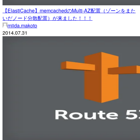
【ElastiCache】memcachedのMulti-AZ配置（ゾーンをまた
いだノード分散配置）が来ました！！！
miida.makoto
2014.07.31