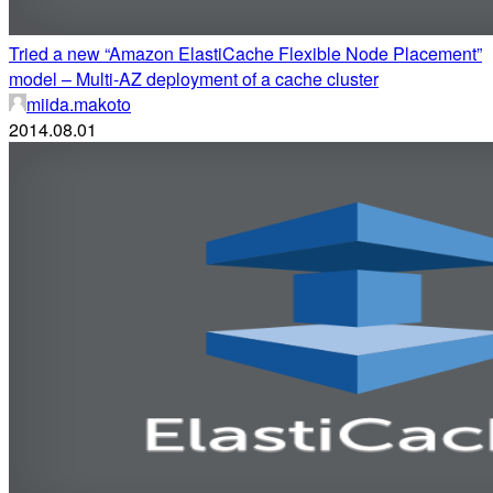
Tried a new “Amazon ElastiCache Flexible Node Placement”
model – Multi-AZ deployment of a cache cluster
miida.makoto
2014.08.01