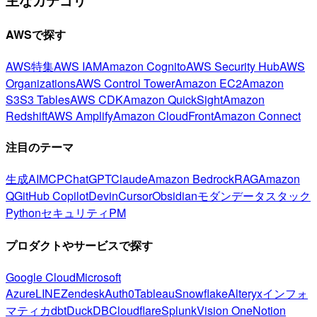
主なカテゴリ
AWSで探す
AWS特集
AWS IAM
Amazon Cognito
AWS Security Hub
AWS
Organizations
AWS Control Tower
Amazon EC2
Amazon
S3
S3 Tables
AWS CDK
Amazon QuickSight
Amazon
Redshift
AWS Amplify
Amazon CloudFront
Amazon Connect
注目のテーマ
生成AI
MCP
ChatGPT
Claude
Amazon Bedrock
RAG
Amazon
Q
GitHub Copilot
Devin
Cursor
Obsidian
モダンデータスタック
Python
セキュリティ
PM
プロダクトやサービスで探す
Google Cloud
Microsoft
Azure
LINE
Zendesk
Auth0
Tableau
Snowflake
Alteryx
インフォ
マティカ
dbt
DuckDB
Cloudflare
Splunk
Vision One
Notion