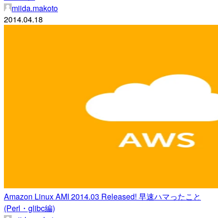
miida.makoto
2014.04.18
Amazon Linux AMI 2014.03 Released! 早速ハマったこと
(Perl・glibc編)