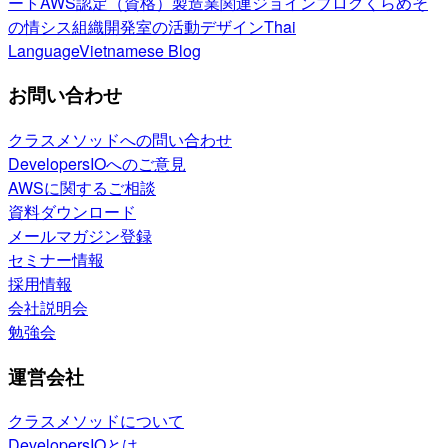
ート
AWS認定（資格）
製造業関連
ジョインブログ
くらめそ
の情シス
組織開発室の活動
デザイン
Thai
Language
Vietnamese Blog
お問い合わせ
クラスメソッドへの問い合わせ
DevelopersIOへのご意見
AWSに関するご相談
資料ダウンロード
メールマガジン登録
セミナー情報
採用情報
会社説明会
勉強会
運営会社
クラスメソッドについて
DevelopersIOとは