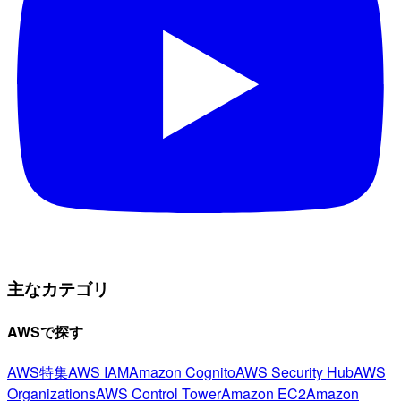
主なカテゴリ
AWSで探す
AWS特集
AWS IAM
Amazon Cognito
AWS Security Hub
AWS
Organizations
AWS Control Tower
Amazon EC2
Amazon