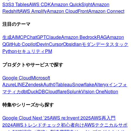
S3
S3 Tables
AWS CDK
Amazon QuickSight
Amazon
Redshift
AWS Amplify
Amazon CloudFront
Amazon Connect
注目のテーマ
生成AI
MCP
ChatGPT
Claude
Amazon Bedrock
RAG
Amazon
Q
GitHub Copilot
Devin
Cursor
Obsidian
モダンデータスタック
Python
セキュリティ
PM
プロダクトやサービスで探す
Google Cloud
Microsoft
Azure
LINE
Zendesk
Auth0
Tableau
Snowflake
Alteryx
インフォ
マティカ
dbt
DuckDB
Cloudflare
Splunk
Vision One
Notion
特集やシリーズから探す
Google Cloud Next ’25
AWS re:Invent 2025
AWS再入門
2024
AWSトレンドチェック
初心者向け
AWSテクニカルサポ