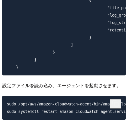
                                    {

                                            "file_pat
                                            "log_grou
                                            "log_stre
                                            "retentio
                                    }

                            ]

                    }

            }

設定ファイルを読み込み、エージェントを起動させます。
sudo /opt/aws/amazon-cloudwatch-agent/bin/amazon-clou