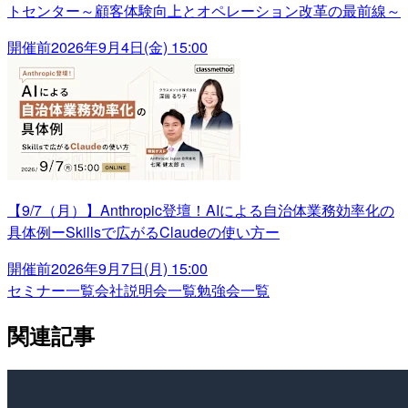
トセンター～顧客体験向上とオペレーション改革の最前線～
開催前
2026年9月4日(金) 15:00
【9/7（月）】Anthropic登壇！AIによる自治体業務効率化の
具体例ーSkillsで広がるClaudeの使い方ー
開催前
2026年9月7日(月) 15:00
セミナー一覧
会社説明会一覧
勉強会一覧
関連記事