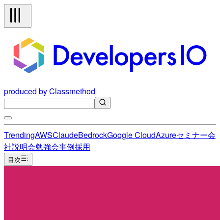
produced by Classmethod
Trending
AWS
Claude
Bedrock
Google Cloud
Azure
セミナー
会
社説明会
勉強会
事例
採用
目次