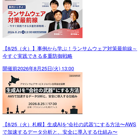
【8/25（火）】事例から学ぶ！ランサムウェア対策最前線～
今すぐ実践できる多重防御戦略
開催前
2026年8月25日(火) 13:00
【8/25（火）札幌】生成AIを“会社の武器”にする方法〜AWS
で加速するデータ分析と、安全に導入する仕組み〜