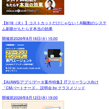
【8/18（火）】コストカットだけじゃない！AI駆動のシステ
ム刷新がもたらす本当の効果
開催前
2026年8月18日(火) 15:00
【AI/AWS/アプリ/データ案件特集】ITフリーランス向け
「CMパートナーズ」 説明会 by クラスメソッド
開催前
2026年8月12日(水) 19:00