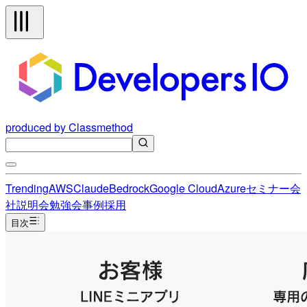
produced by Classmethod
Trending
AWS
Claude
Bedrock
Google Cloud
Azure
セミナー
会
社説明会
勉強会
事例
採用
目次