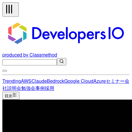
produced by Classmethod
Trending
AWS
Claude
Bedrock
Google Cloud
Azure
セミナー
会
社説明会
勉強会
事例
採用
目次