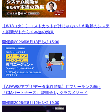
【8/18（火）】コストカットだけじゃない！AI駆動のシステ
ム刷新がもたらす本当の効果
開催前
2026年8月18日(火) 15:00
【AI/AWS/アプリ/データ案件特集】ITフリーランス向け
「CMパートナーズ」 説明会 by クラスメソッド
開催前
2026年8月12日(水) 19:00