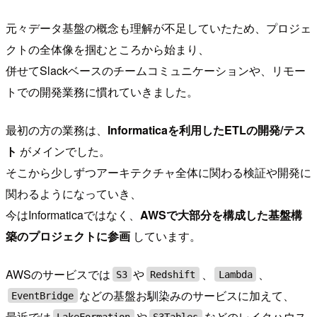
元々データ基盤の概念も理解が不足していたため、プロジェ
クトの全体像を掴むところから始まり、
併せてSlackベースのチームコミュニケーションや、リモー
トでの開発業務に慣れていきました。
最初の方の業務は、
Informaticaを利用したETLの開発/テス
ト
がメインでした。
そこから少しずつアーキテクチャ全体に関わる検証や開発に
関わるようになっていき、
今はInformaticaではなく、
AWSで大部分を構成した基盤構
築のプロジェクトに参画
しています。
AWSのサービスでは
や
、
、
S3
Redshift
Lambda
などの基盤お馴染みのサービスに加えて、
EventBridge
最近では
や
などのレイクハウス
LakeFormation
S3Tables