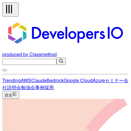
produced by Classmethod
Trending
AWS
Claude
Bedrock
Google Cloud
Azure
セミナー
会
社説明会
勉強会
事例
採用
目次