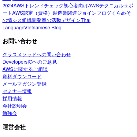
2024
AWSトレンドチェック
初心者向け
AWSテクニカルサポ
ート
AWS認定（資格）
製造業関連
ジョインブログ
くらめそ
の情シス
組織開発室の活動
デザイン
Thai
Language
Vietnamese Blog
お問い合わせ
クラスメソッドへの問い合わせ
DevelopersIOへのご意見
AWSに関するご相談
資料ダウンロード
メールマガジン登録
セミナー情報
採用情報
会社説明会
勉強会
運営会社