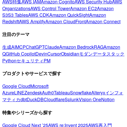
AWS特集
AWS IAM
Amazon Cognito
AWS Security Hub
AWS
Organizations
AWS Control Tower
Amazon EC2
Amazon
S3
S3 Tables
AWS CDK
Amazon QuickSight
Amazon
Redshift
AWS Amplify
Amazon CloudFront
Amazon Connect
注目のテーマ
生成AI
MCP
ChatGPT
Claude
Amazon Bedrock
RAG
Amazon
Q
GitHub Copilot
Devin
Cursor
Obsidian
モダンデータスタック
Python
セキュリティ
PM
プロダクトやサービスで探す
Google Cloud
Microsoft
Azure
LINE
Zendesk
Auth0
Tableau
Snowflake
Alteryx
インフォ
マティカ
dbt
DuckDB
Cloudflare
Splunk
Vision One
Notion
特集やシリーズから探す
Google Cloud Next ’25
AWS re:Invent 2025
AWS再入門