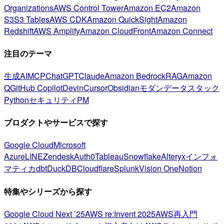
Organizations
AWS Control Tower
Amazon EC2
Amazon
S3
S3 Tables
AWS CDK
Amazon QuickSight
Amazon
Redshift
AWS Amplify
Amazon CloudFront
Amazon Connect
注目のテーマ
生成AI
MCP
ChatGPT
Claude
Amazon Bedrock
RAG
Amazon
Q
GitHub Copilot
Devin
Cursor
Obsidian
モダンデータスタック
Python
セキュリティ
PM
プロダクトやサービスで探す
Google Cloud
Microsoft
Azure
LINE
Zendesk
Auth0
Tableau
Snowflake
Alteryx
インフォ
マティカ
dbt
DuckDB
Cloudflare
Splunk
Vision One
Notion
特集やシリーズから探す
Google Cloud Next ’25
AWS re:Invent 2025
AWS再入門