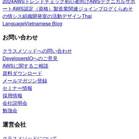
2024
AWSトレンドチェック
初心者向け
AWSテクニカルサポ
ート
AWS認定（資格）
製造業関連
ジョインブログ
くらめそ
の情シス
組織開発室の活動
デザイン
Thai
Language
Vietnamese Blog
お問い合わせ
クラスメソッドへの問い合わせ
DevelopersIOへのご意見
AWSに関するご相談
資料ダウンロード
メールマガジン登録
セミナー情報
採用情報
会社説明会
勉強会
運営会社
クラスメソッドについて