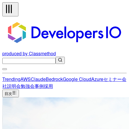
produced by Classmethod
Trending
AWS
Claude
Bedrock
Google Cloud
Azure
セミナー
会
社説明会
勉強会
事例
採用
目次