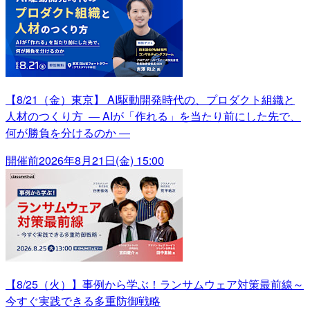
【8/21（金）東京】 AI駆動開発時代の、プロダクト組織と
人材のつくり方 ― AIが「作れる」を当たり前にした先で、
何が勝負を分けるのか ―
開催前
2026年8月21日(金) 15:00
【8/25（火）】事例から学ぶ！ランサムウェア対策最前線～
今すぐ実践できる多重防御戦略