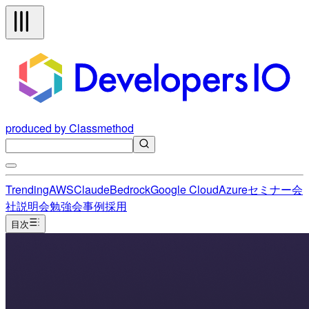
produced by Classmethod
Trending
AWS
Claude
Bedrock
Google Cloud
Azure
セミナー
会
社説明会
勉強会
事例
採用
目次