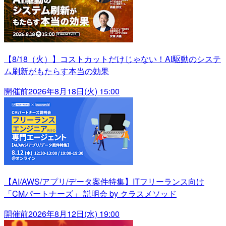
【8/18（火）】コストカットだけじゃない！AI駆動のシステ
ム刷新がもたらす本当の効果
開催前
2026年8月18日(火) 15:00
【AI/AWS/アプリ/データ案件特集】ITフリーランス向け
「CMパートナーズ」 説明会 by クラスメソッド
開催前
2026年8月12日(水) 19:00