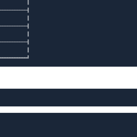
           ║

───────────╢

           ║

───────────╢

           ║

───────────╢

           ║
