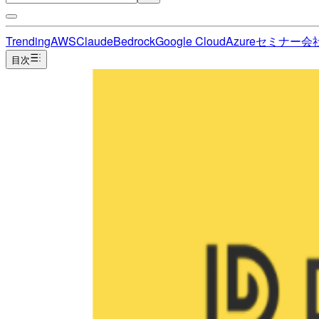
Trending
AWS
Claude
Bedrock
Google Cloud
Azure
セミナー
会
目次