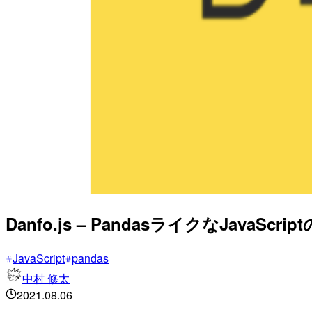
Danfo.js – PandasライクなJavaScri
JavaScript
pandas
中村 修太
2021.08.06