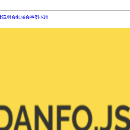
社説明会
勉強会
事例
採用