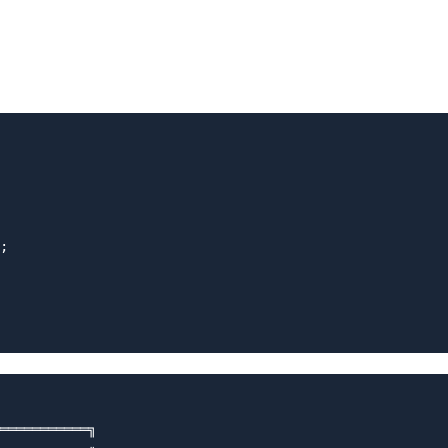
。
;

═══════════╗
