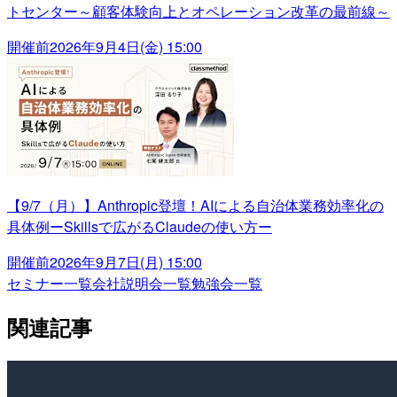
トセンター～顧客体験向上とオペレーション改革の最前線～
開催前
2026年9月4日(金) 15:00
【9/7（月）】Anthropic登壇！AIによる自治体業務効率化の
具体例ーSkillsで広がるClaudeの使い方ー
開催前
2026年9月7日(月) 15:00
セミナー一覧
会社説明会一覧
勉強会一覧
関連記事