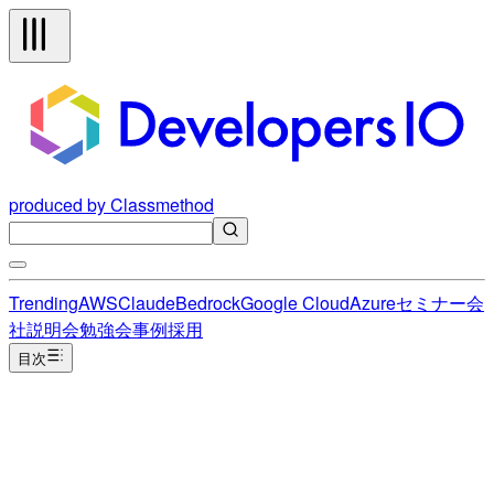
produced by Classmethod
Trending
AWS
Claude
Bedrock
Google Cloud
Azure
セミナー
会
社説明会
勉強会
事例
採用
目次