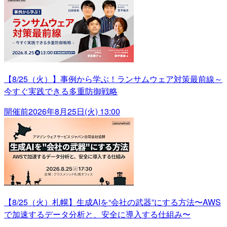
【8/25（火）】事例から学ぶ！ランサムウェア対策最前線～
今すぐ実践できる多重防御戦略
開催前
2026年8月25日(火) 13:00
【8/25（火）札幌】生成AIを“会社の武器”にする方法〜AWS
で加速するデータ分析と、安全に導入する仕組み〜